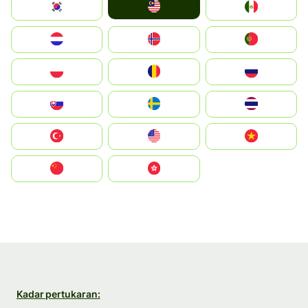
Malay
South Korea
Mexico
Nederland
Norge
Portugal
Polska
România
Россия
Slovensko
Ruoŧŧa
ไทย
Türkiye
United States
Vietnam
中国
中國香港特別行政區
Kadar pertukaran: