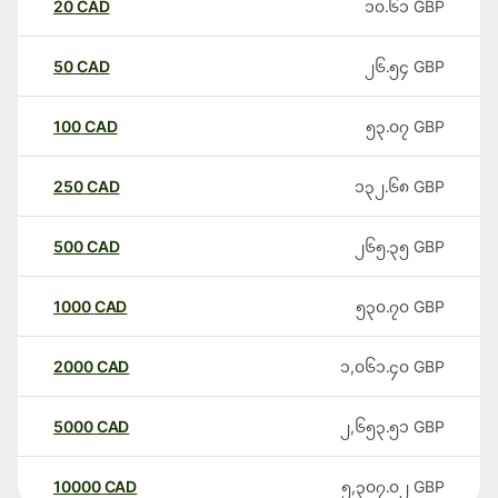
20
CAD
၁၀.၆၁
GBP
50
CAD
၂၆.၅၄
GBP
100
CAD
၅၃.၀၇
GBP
250
CAD
၁၃၂.၆၈
GBP
500
CAD
၂၆၅.၃၅
GBP
1000
CAD
၅၃၀.၇၀
GBP
2000
CAD
၁,၀၆၁.၄၀
GBP
5000
CAD
၂,၆၅၃.၅၁
GBP
10000
CAD
၅,၃၀၇.၀၂
GBP