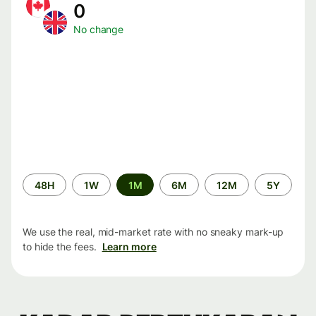
0
No change
Time
48H
1W
1M
6M
12M
5Y
period
We use the real, mid-market rate with no sneaky mark-up
to hide the fees.
Learn more