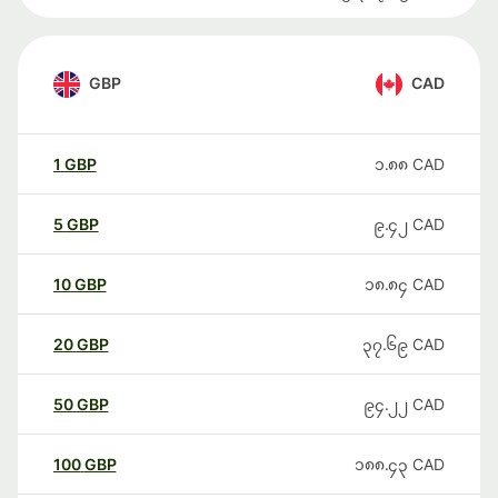
GBP
CAD
1
GBP
၁.၈၈
CAD
5
GBP
၉.၄၂
CAD
10
GBP
၁၈.၈၄
CAD
20
GBP
၃၇.၆၉
CAD
50
GBP
၉၄.၂၂
CAD
100
GBP
၁၈၈.၄၃
CAD