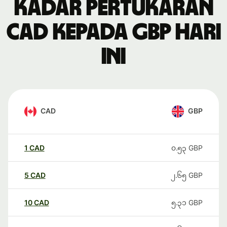
Kadar pertukaran
CAD kepada GBP hari
ini
CAD
GBP
1
CAD
၀.၅၃
GBP
5
CAD
၂.၆၅
GBP
10
CAD
၅.၃၁
GBP