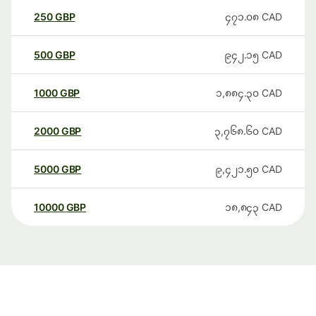
250
GBP
၄၇၁.၀၈
CAD
500
GBP
၉၄၂.၁၅
CAD
1000
GBP
၁,၈၈၄.၃၀
CAD
2000
GBP
၃,၇၆၈.၆၀
CAD
5000
GBP
၉,၄၂၁.၅၀
CAD
10000
GBP
၁၈,၈၄၃
CAD