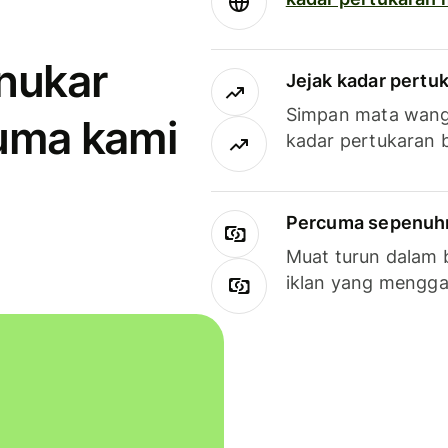
enukar
Jejak kadar pertu
Simpan mata wan
uma kami
kadar pertukaran 
Percuma sepenuhny
Muat turun dalam 
iklan yang mengg