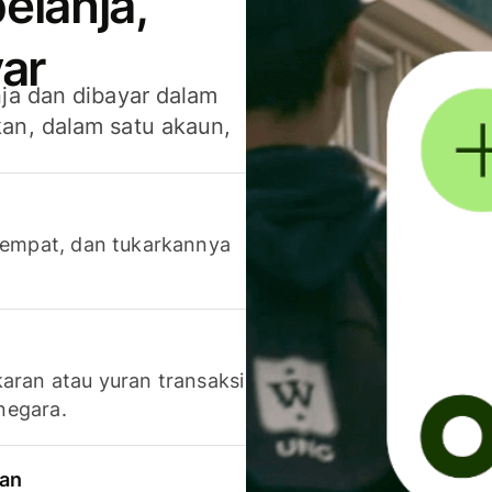
elanja,
ar
ja dan dibayar dalam
an, dalam satu akaun,
 tempat, dan tukarkannya
aran atau yuran transaksi
 negara.
ran