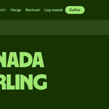
ciri
Harga
Bantuan
Log masuk
Daftar
anada
rling