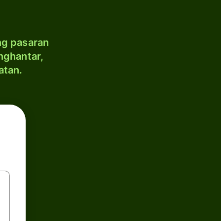
ng pasaran
nghantar,
atan.