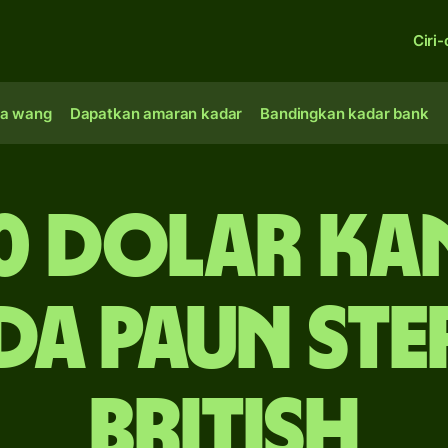
Ciri-
a wang
Dapatkan amaran kadar
Bandingkan kadar bank
0 dolar K
da paun ste
British