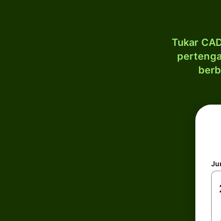
Tukar CAD
pertenga
berb
Ju