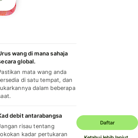
Urus wang di mana sahaja
secara global.
Pastikan mata wang anda
tersedia di satu tempat, dan
tukarkannya dalam beberapa
saat.
Kad debit antarabangsa
Daftar
Jangan risau tentang
tokokan kadar pertukaran
Ketahui lebih lanjut