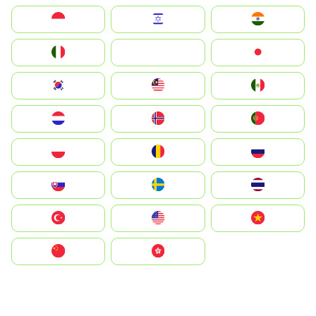
Indonesia
Israel
India
Italia
JA
Japan
South Korea
Malay
Mexico
Nederland
Norge
Portugal
Polska
România
Россия
Slovensko
Ruoŧŧa
ไทย
Türkiye
United States
Vietnam
中国
中國香港特別行政區