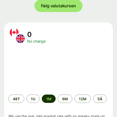
Følg valutakursen
0
No change
Time
48T
1U
1M
6M
12M
5Å
period
We use the real, mid-market rate with no sneaky mark-up