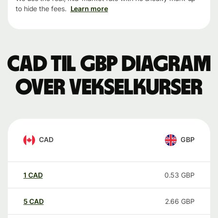
to hide the fees.
Learn more
CAD til GBP Diagram
over vekselkurser
CAD
GBP
1
CAD
0.53
GBP
5
CAD
2.66
GBP