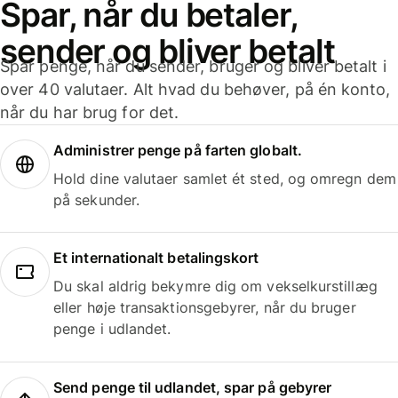
Spar, når du betaler,
sender og bliver betalt
Spar penge, når du sender, bruger og bliver betalt i
over 40 valutaer. Alt hvad du behøver, på én konto,
når du har brug for det.
Administrer penge på farten globalt.
Hold dine valutaer samlet ét sted, og omregn dem
på sekunder.
Et internationalt betalingskort
Du skal aldrig bekymre dig om vekselkurstillæg
eller høje transaktionsgebyrer, når du bruger
penge i udlandet.
Send penge til udlandet, spar på gebyrer