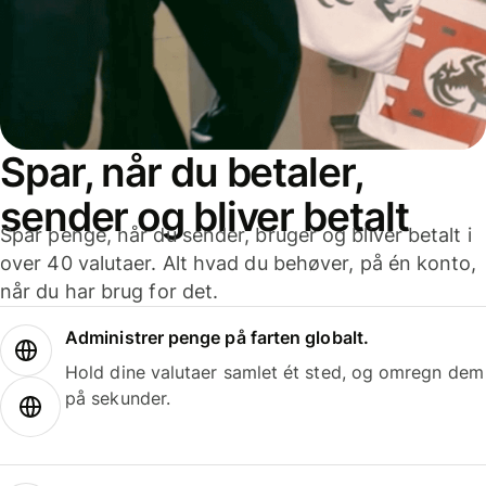
Spar, når du betaler,
sender og bliver betalt
Spar penge, når du sender, bruger og bliver betalt i
over 40 valutaer. Alt hvad du behøver, på én konto,
når du har brug for det.
Administrer penge på farten globalt.
Hold dine valutaer samlet ét sted, og omregn dem
på sekunder.