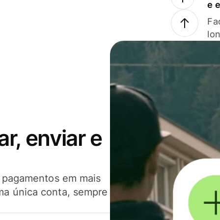
e 
Faç
lo
, enviar e
er pagamentos em mais
ma única conta, sempre