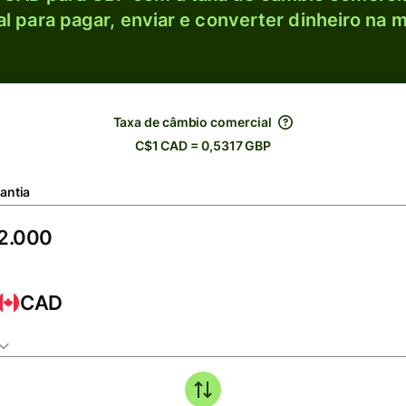
l para pagar, enviar e converter dinheiro na m
Taxa de câmbio comercial
C$1 CAD = 0,5317 GBP
antia
CAD