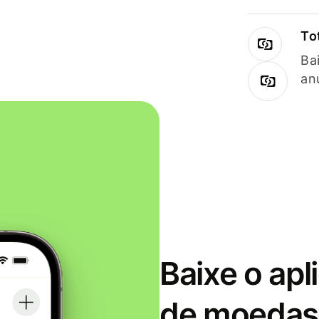
To
Ba
an
Baixe o apl
de moedas 