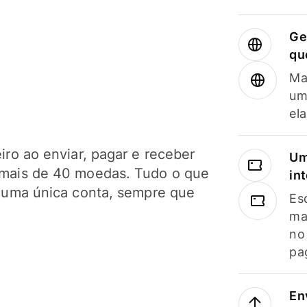
Ge
qu
Ma
um
el
ro ao enviar, pagar e receber
Um
mais de 40 moedas. Tudo o que
in
 uma única conta, sempre que
Es
ma
no
pa
En