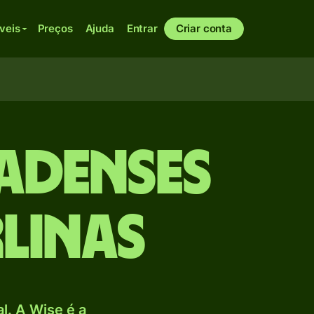
veis
Preços
Ajuda
Entrar
Criar conta
adenses
rlinas
. A Wise é a