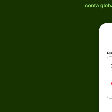
conta globa
Qu