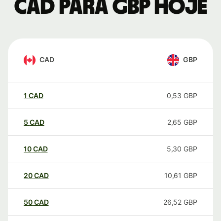
CAD para GBP hoje
CAD
GBP
1
CAD
0,53
GBP
5
CAD
2,65
GBP
10
CAD
5,30
GBP
20
CAD
10,61
GBP
50
CAD
26,52
GBP