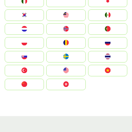
Italia
JA
Japan
South Korea
Malay
Mexico
Nederland
Norge
Portugal
Polska
România
Россия
Slovensko
Ruoŧŧa
ไทย
Türkiye
United States
Vietnam
中国
中國香港特別行政區