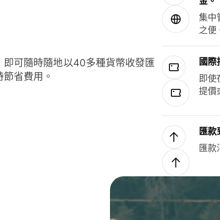
金。
集中
之便
國際
，即可隨時隨地以40多種貨幣收發匯
時節省費用。
即使
提價
匯款
匯款