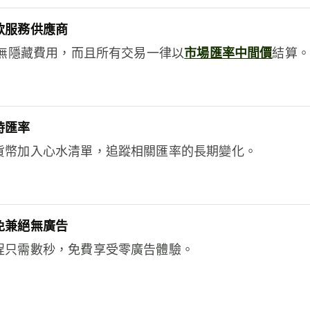
款服務供應商
e絕無隱藏費用，而且所有交易一律以
市場匯率中間價
結算。
時匯率
貨幣加入心水清單，追蹤相關匯率的長期變化。
免兼絕無廣告
程只需數秒，免費享受零廣告體驗。