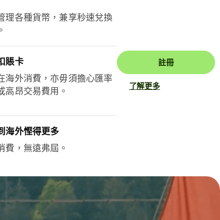
管理各種貨幣，兼享秒速兌換
。
扣賬卡
註冊
在海外消費，亦毋須擔心匯率
了解更多
或高昂交易費用。
到海外慳得更多
消費，無遠弗屆。