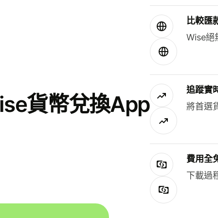
比較匯
Wis
追蹤實
se貨幣兌換App
將首選
費用全
下載過