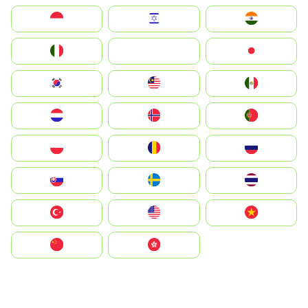
Indonesia
Israel
India
Italia
JA
Japan
South Korea
Malay
Mexico
Nederland
Norge
Portugal
Polska
România
Россия
Slovensko
Ruoŧŧa
ไทย
Türkiye
United States
Vietnam
中国
中國香港特別行政區