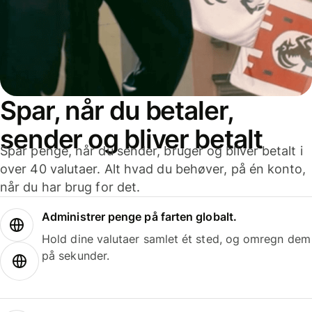
Spar, når du betaler,
sender og bliver betalt
Spar penge, når du sender, bruger og bliver betalt i
over 40 valutaer. Alt hvad du behøver, på én konto,
når du har brug for det.
Administrer penge på farten globalt.
Hold dine valutaer samlet ét sted, og omregn dem
på sekunder.