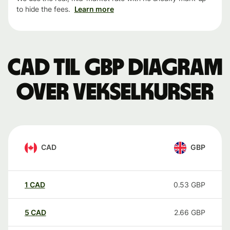
to hide the fees.
Learn more
CAD til GBP Diagram
over vekselkurser
CAD
GBP
1
CAD
0.53
GBP
5
CAD
2.66
GBP