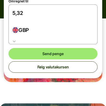
Omregnet til
GBP
Send penge
Følg valutakursen