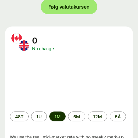
Følg valutakursen
0
No change
Time
48T
1U
1M
6M
12M
5Å
period
We use the real, mid-market rate with no sneaky mark-up