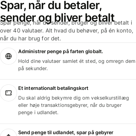
Spar, når du betaler,
sender og bliver betalt
Spar penge, når du sender, bruger og bliver betalt i
over 40 valutaer. Alt hvad du behøver, på én konto,
når du har brug for det.
Administrer penge på farten globalt.
Hold dine valutaer samlet ét sted, og omregn dem
på sekunder.
Et internationalt betalingskort
Du skal aldrig bekymre dig om vekselkurstillæg
eller høje transaktionsgebyrer, når du bruger
penge i udlandet.
Send penge til udlandet, spar på gebyrer