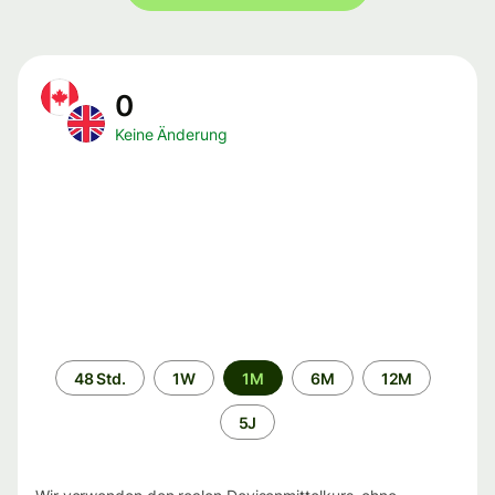
0
Keine Änderung
Zeitraum
48 Std.
1W
1M
6M
12M
5J