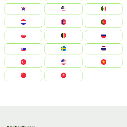
South Korea
Malay
Mexico
Nederland
Norge
Portugal
Polska
România
Россия
Slovensko
Ruoŧŧa
ไทย
Türkiye
United States
Vietnam
中国
中國香港特別行政區