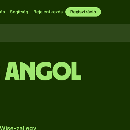
bás
Segítség
Bejelentkezés
Regisztráció
r angol
 Wise-zal egy