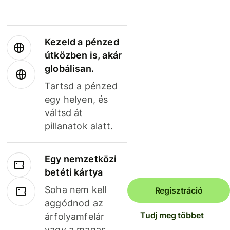
Kezeld a pénzed
útközben is, akár
globálisan.
Tartsd a pénzed
egy helyen, és
váltsd át
pillanatok alatt.
Egy nemzetközi
betéti kártya
Soha nem kell
Regisztráció
aggódnod az
Tudj meg többet
árfolyamfelár
vagy a magas