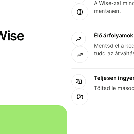
A Wise-zal min
mentesen.
Wise
Élő árfolyamo
Mentsd el a ked
tudd az átváltá
Teljesen ingye
Töltsd le másod