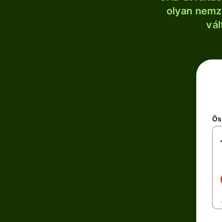
olyan nemze
vál
Ös