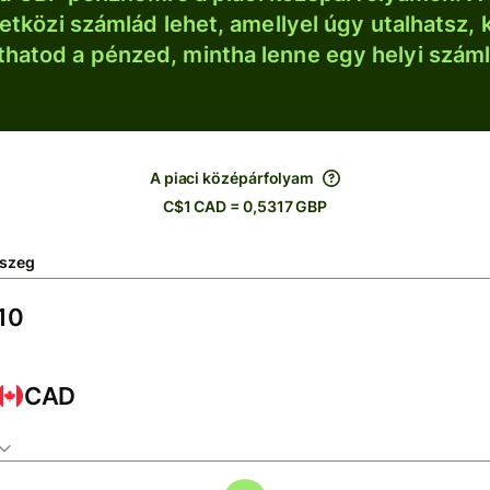
tközi számlád lehet, amellyel úgy utalhatsz, 
thatod a pénzed, mintha lenne egy helyi szám
A piaci középárfolyam
C$1 CAD = 0,5317 GBP
szeg
CAD