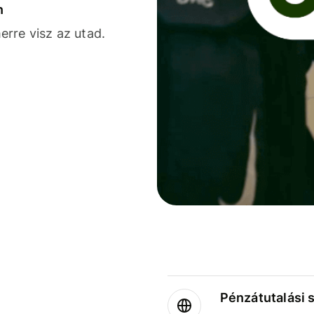
n
rre visz az utad.
Pénzátutalási 