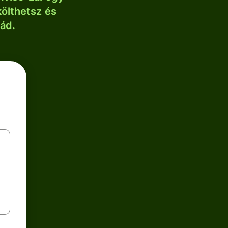
költhetsz és
lád.