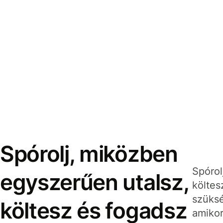
Spórolj, miközben
Spórol
egyszerűen utalsz,
költes
szüksé
költesz és fogadsz
amikor