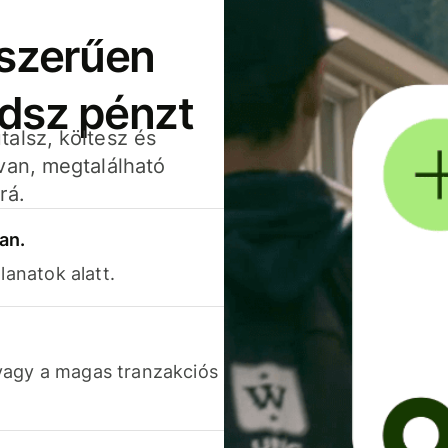
yszerűen
adsz pénzt
alsz, költesz és
van, megtalálható
rá.
an.
lanatok alatt.
vagy a magas tranzakciós