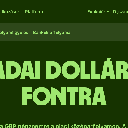
lalkozások
Platform
Funkciók
Díjsza
olyamfigyelés
Bankok árfolyamai
adai dollá
fontra
a GBP pénznemre a piaci középárfolyamon. A