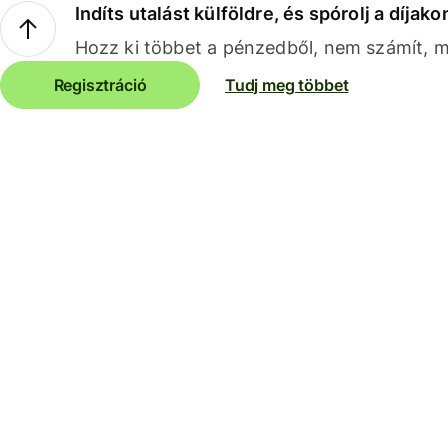
Indíts utalást külföldre, és spórolj a díjako
Hozz ki többet a pénzedből, nem számít, me
Regisztráció
Tudj meg többet