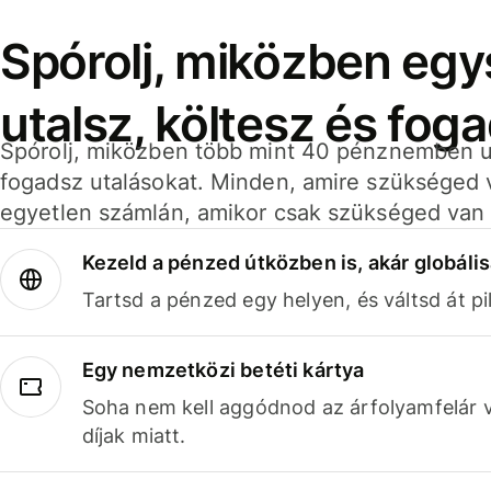
Spórolj, miközben eg
utalsz, költesz és fog
Spórolj, miközben több mint 40 pénznemben ut
fogadsz utalásokat. Minden, amire szükséged 
egyetlen számlán, amikor csak szükséged van 
Kezeld a pénzed útközben is, akár globális
Tartsd a pénzed egy helyen, és váltsd át pil
Egy nemzetközi betéti kártya
Soha nem kell aggódnod az árfolyamfelár 
díjak miatt.