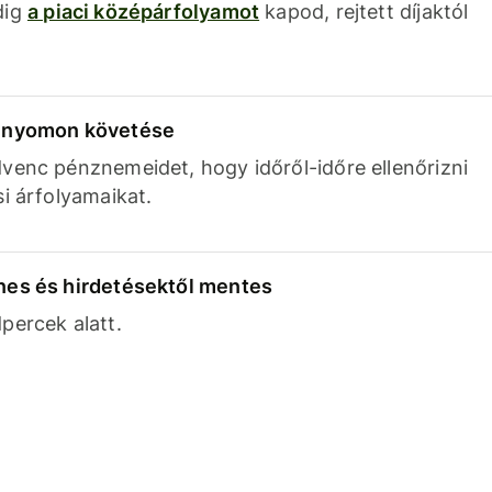
dig
a piaci középárfolyamot
kapod, rejtett díjaktól
k nyomon követése
venc pénznemeidet, hogy időről-időre ellenőrizni
si árfolyamaikat.
nes és hirdetésektől mentes
percek alatt.