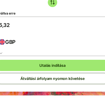
áltva erre
GBP
Utalás indítása
Átváltási árfolyam nyomon követése