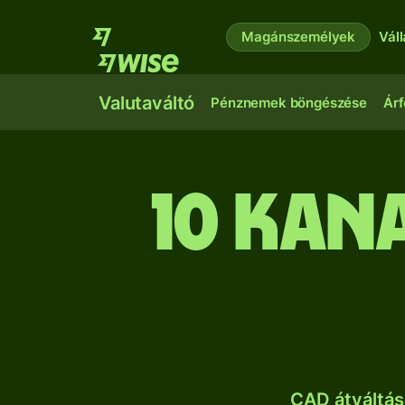
Magánszemélyek
Vál
Valutaváltó
Pénznemek böngészése
Árf
10 kan
CAD átváltás