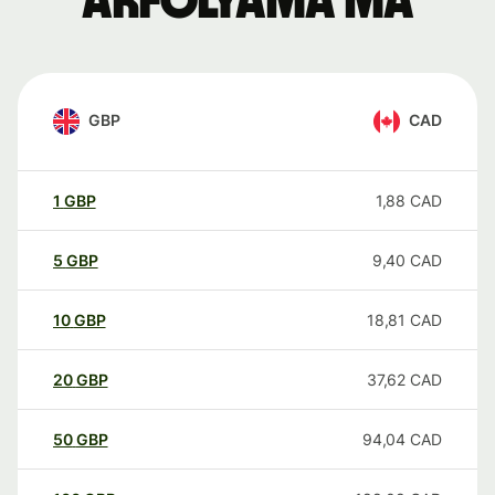
árfolyama ma
GBP
CAD
1
GBP
1,88
CAD
5
GBP
9,40
CAD
10
GBP
18,81
CAD
20
GBP
37,62
CAD
50
GBP
94,04
CAD