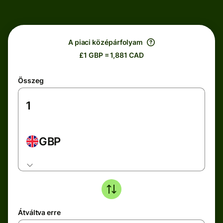
A piaci középárfolyam
£1 GBP = 1,881 CAD
Összeg
GBP
Átváltva erre