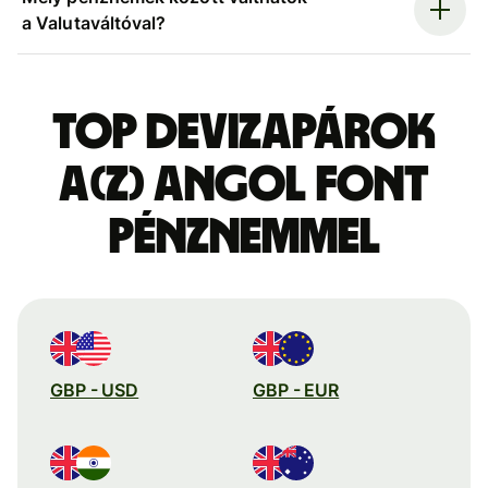
a Valutaváltóval?
Top devizapárok
a(z) angol font
pénznemmel
GBP - USD
GBP - EUR