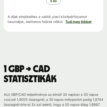
5 év
A díjak elrejtéséhez a valódi, piaci középárfolyamot
használjuk, alattomos felárak nélkül.
Tudj meg többet
1 GBP → CAD
statisztikák
A(z) GBP/CAD teljesítménye az elmúlt 30 napban a 30 napos
csúcsot 1,9005 összegnél, a 30 napos mélypontot pedig 1,8744
összegnél érte el. Ez azt jelenti, hogy a 30 napos átlag 1,8867