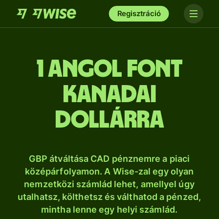
Regisztráció
1 angol font
kanadai
dollárra
GBP átváltása CAD pénznemre a piaci
középárfolyamon. A Wise-zal egy olyan
nemzetközi számlád lehet, amellyel úgy
utalhatsz, költhetsz és válthatod a pénzed,
mintha lenne egy helyi számlád.