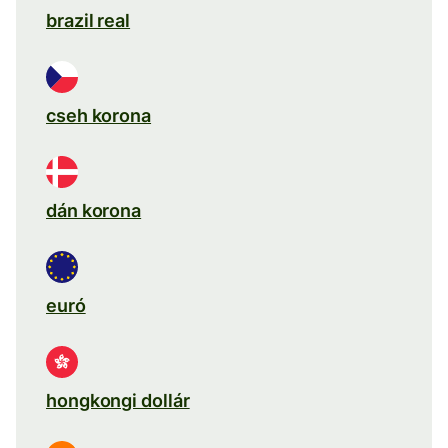
brazil real
cseh korona
dán korona
euró
hongkongi dollár