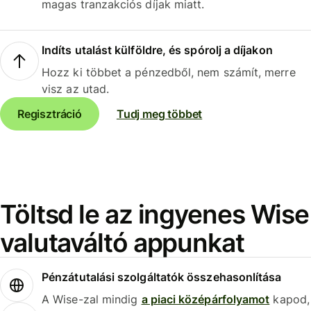
magas tranzakciós díjak miatt.
Indíts utalást külföldre, és spórolj a díjakon
Hozz ki többet a pénzedből, nem számít, merre
visz az utad.
Regisztráció
Tudj meg többet
Töltsd le az ingyenes Wise
valutaváltó appunkat
Pénzátutalási szolgáltatók összehasonlítása
A Wise-zal mindig
a piaci középárfolyamot
kapod,