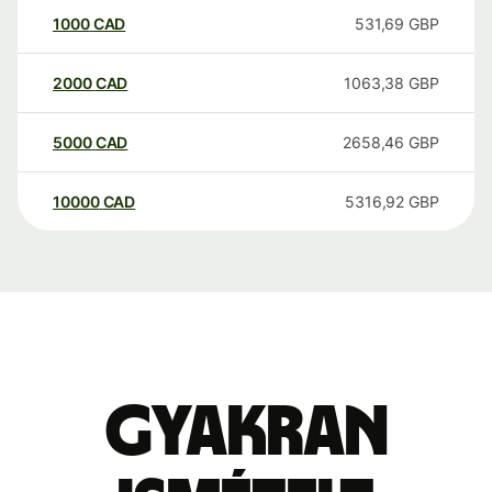
1000
CAD
531,69
GBP
2000
CAD
1063,38
GBP
5000
CAD
2658,46
GBP
10000
CAD
5316,92
GBP
Gyakran