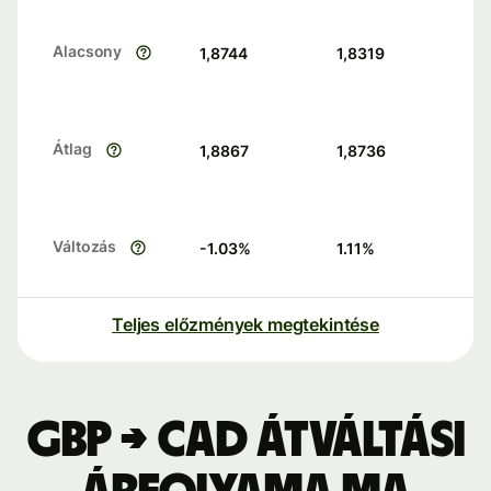
Alacsony
1,8744
1,8319
Átlag
1,8867
1,8736
Változás
-1.03
%
1.11
%
Teljes előzmények megtekintése
GBP → CAD átváltási