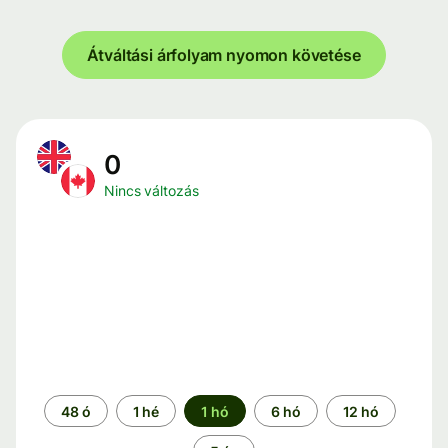
Átváltási árfolyam nyomon követése
0
Nincs változás
Időszak
48 ó
1 hé
1 hó
6 hó
12 hó