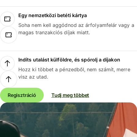
Egy nemzetközi betéti kártya
Soha nem kell aggódnod az árfolyamfelár vagy a
magas tranzakciós díjak miatt.
Indíts utalást külföldre, és spórolj a díjakon
Hozz ki többet a pénzedből, nem számít, merre
visz az utad.
Regisztráció
Tudj meg többet