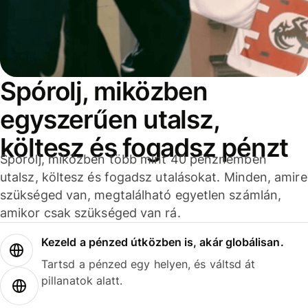
Spórolj, miközben
egyszerűen utalsz,
költesz és fogadsz pénzt
Spórolj, miközben több mint 40 pénznemben
utalsz, költesz és fogadsz utalásokat. Minden, amire
szükséged van, megtalálható egyetlen számlán,
amikor csak szükséged van rá.
Kezeld a pénzed útközben is, akár globálisan.
Tartsd a pénzed egy helyen, és váltsd át
pillanatok alatt.