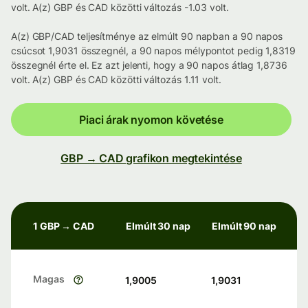
volt. A(z) GBP és CAD közötti változás -1.03 volt.
A(z) GBP/CAD teljesítménye az elmúlt 90 napban a 90 napos
csúcsot 1,9031 összegnél, a 90 napos mélypontot pedig 1,8319
összegnél érte el. Ez azt jelenti, hogy a 90 napos átlag 1,8736
volt. A(z) GBP és CAD közötti változás 1.11 volt.
Piaci árak nyomon követése
GBP → CAD grafikon megtekintése
1 GBP → CAD
Elmúlt 30 nap
Elmúlt 90 nap
Magas
1,9005
1,9031