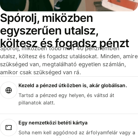
Spórolj, miközben
egyszerűen utalsz,
költesz és fogadsz pénzt
Spórolj, miközben több mint 40 pénznemben
utalsz, költesz és fogadsz utalásokat. Minden, amire
szükséged van, megtalálható egyetlen számlán,
amikor csak szükséged van rá.
Kezeld a pénzed útközben is, akár globálisan.
Tartsd a pénzed egy helyen, és váltsd át
pillanatok alatt.
Egy nemzetközi betéti kártya
Soha nem kell aggódnod az árfolyamfelár vagy a