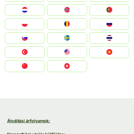
Nederland
Norge
Portugal
Polska
România
Россия
Slovensko
Ruoŧŧa
ไทย
Türkiye
United States
Vietnam
中国
中國香港特別行政區
Átváltási árfolyamok: