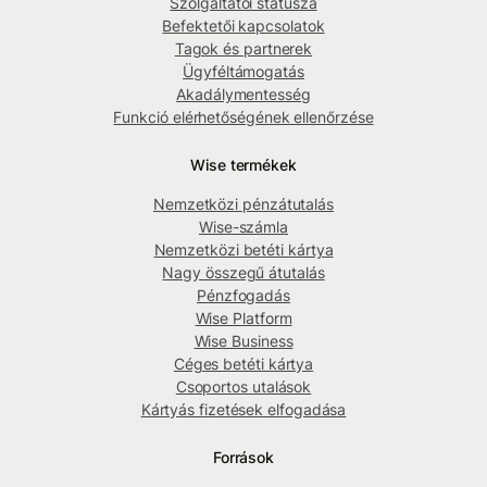
Szolgáltatói státusza
Befektetői kapcsolatok
Tagok és partnerek
Ügyféltámogatás
Akadálymentesség
Funkció elérhetőségének ellenőrzése
Wise termékek
Nemzetközi pénzátutalás
Wise-számla
Nemzetközi betéti kártya
Nagy összegű átutalás
Pénzfogadás
Wise Platform
Wise Business
Céges betéti kártya
Csoportos utalások
Kártyás fizetések elfogadása
Források