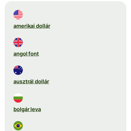
amerikai dollár
angol font
ausztrál dollár
bolgár leva