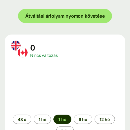
Átváltási árfolyam nyomon követése
0
Nincs változás
Időszak
48 ó
1 hé
1 hó
6 hó
12 hó