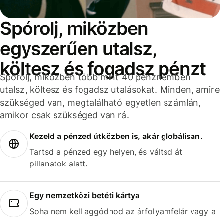
Spórolj, miközben
egyszerűen utalsz,
költesz és fogadsz pénzt
Spórolj, miközben több mint 40 pénznemben
utalsz, költesz és fogadsz utalásokat. Minden, amire
szükséged van, megtalálható egyetlen számlán,
amikor csak szükséged van rá.
Kezeld a pénzed útközben is, akár globálisan.
Tartsd a pénzed egy helyen, és váltsd át
pillanatok alatt.
Egy nemzetközi betéti kártya
Soha nem kell aggódnod az árfolyamfelár vagy a