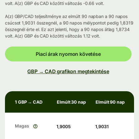
volt. A(z) GBP és CAD közötti változás -0.66 volt.
A(z) GBP/CAD teljesítménye az elmúlt 90 napban a 90 napos
csúcsot 1,9031 összegnél, a 90 napos mélypontot pedig 1,8319
összegnél érte el. Ez azt jelenti, hogy a 90 napos átlag 1,8734
volt. A(z) GBP és CAD közötti változás 1.12 volt.
Piaci árak nyomon követése
GBP → CAD grafikon megtekintése
1 GBP → CAD
Elmúlt 30 nap
Elmúlt 90 nap
Magas
1,9005
1,9031