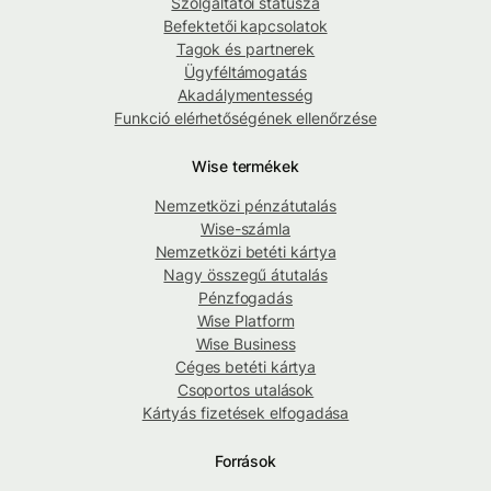
Szolgáltatói státusza
Befektetői kapcsolatok
Tagok és partnerek
Ügyféltámogatás
Akadálymentesség
Funkció elérhetőségének ellenőrzése
Wise termékek
Nemzetközi pénzátutalás
Wise-számla
Nemzetközi betéti kártya
Nagy összegű átutalás
Pénzfogadás
Wise Platform
Wise Business
Céges betéti kártya
Csoportos utalások
Kártyás fizetések elfogadása
Források