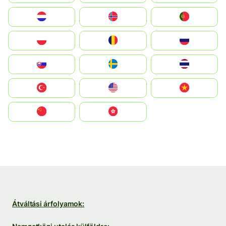
Nederland
Norge
Portugal
Polska
România
Россия
Slovensko
Ruoŧŧa
ไทย
Türkiye
United States
Vietnam
中国
中國香港特別行政區
Átváltási árfolyamok: