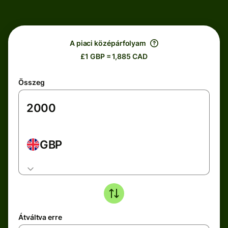
A piaci középárfolyam
£1 GBP = 1,885 CAD
Összeg
GBP
Átváltva erre