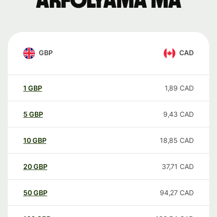
árfolyama ma
GBP
CAD
1
GBP
1,89
CAD
5
GBP
9,43
CAD
10
GBP
18,85
CAD
20
GBP
37,71
CAD
50
GBP
94,27
CAD