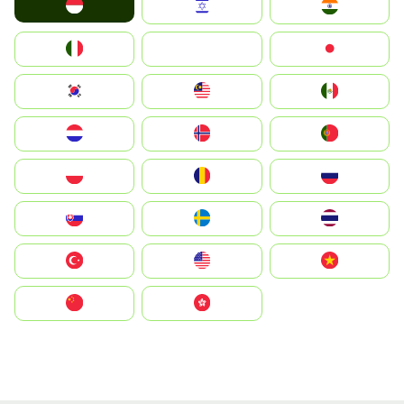
Indonesia
Israel
India
Italia
JA
Japan
South Korea
Malay
Mexico
Nederland
Norge
Portugal
Polska
România
Россия
Slovensko
Ruoŧŧa
ไทย
Türkiye
United States
Vietnam
中国
中國香港特別行政區