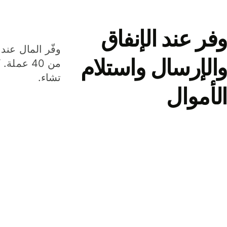
وفر عند الإنفاق
وفّر المال عند 
والإرسال واستلام
من 40 عم
تشاء.
الأموال