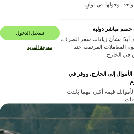
احد، وحولها في ثوانٍ.
 خصم مباشر دولية
تسجيل الدخول
ق أبدًا بشأن زيادات سعر الصرف،
م المعاملات المرتفعة عند
معرفة المزيد
ق في الخارج.
لأموال إلى الخارج، ووفر في
م
أموالك قيمة أكبر، مهما بَعُدت
فات.