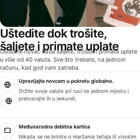
Uštedite dok trošite,
šaljete i primate uplate
Uštedite novac kada šaljete, trošite i primate uplate
u više od 40 valuta. Sve što trebate, na jednom
računu, kad god vam zatreba.
Upravljajte novcem u pokretu globalno.
Držite svoje valute pri ruci na jednom mjestu i
pretvarajte ih u sekundi.
Međunarodna debitna kartica
Nikada se ne brinite o maržama tečaja ili visokim