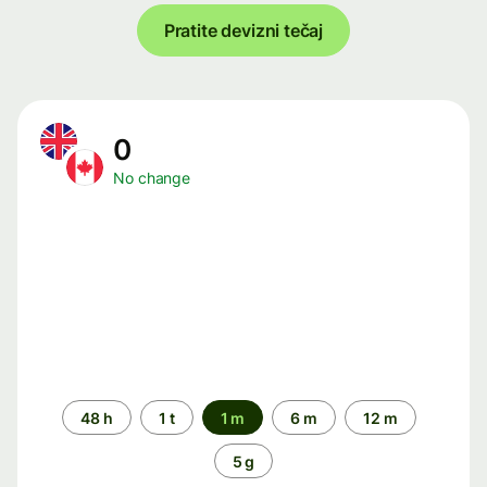
Pratite devizni tečaj
0
No change
Time
48 h
1 t
1 m
6 m
12 m
period
5 g