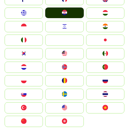
Hrvatska
Greece
Magyarország
Indonesia
Israel
India
Italia
JA
Japan
South Korea
Malay
Mexico
Nederland
Norge
Portugal
Polska
România
Россия
Slovensko
Ruoŧŧa
ไทย
Türkiye
United States
Vietnam
中国
中國香港特別行政區