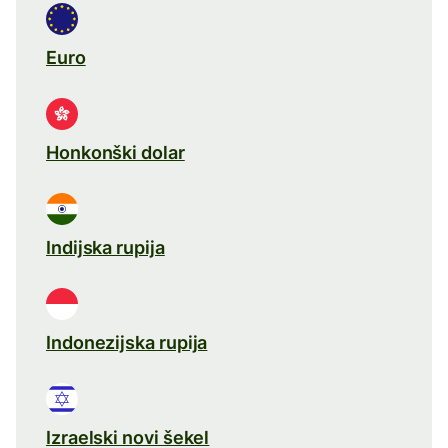
Euro
Honkonški dolar
Indijska rupija
Indonezijska rupija
Izraelski novi šekel