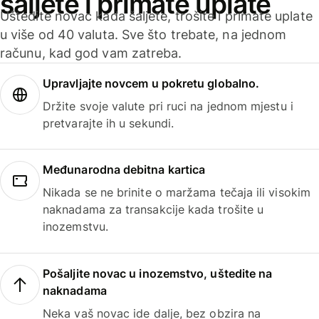
šaljete i primate uplate
Uštedite novac kada šaljete, trošite i primate uplate
u više od 40 valuta. Sve što trebate, na jednom
računu, kad god vam zatreba.
Upravljajte novcem u pokretu globalno.
Držite svoje valute pri ruci na jednom mjestu i
pretvarajte ih u sekundi.
Međunarodna debitna kartica
Nikada se ne brinite o maržama tečaja ili visokim
naknadama za transakcije kada trošite u
inozemstvu.
Pošaljite novac u inozemstvo, uštedite na
naknadama
Neka vaš novac ide dalje, bez obzira na