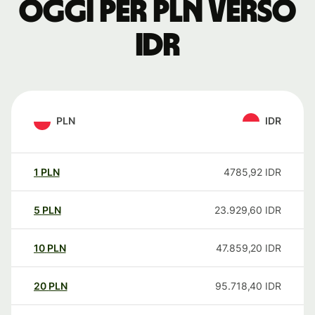
oggi per PLN verso
IDR
PLN
IDR
1
PLN
4785,92
IDR
5
PLN
23.929,60
IDR
10
PLN
47.859,20
IDR
20
PLN
95.718,40
IDR