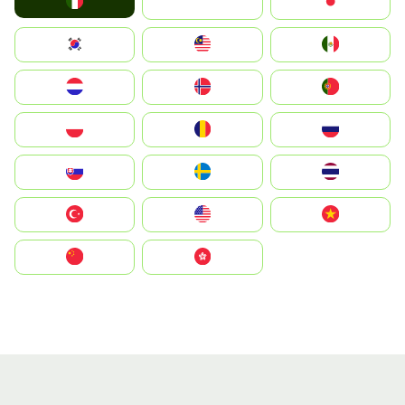
Italia
JA
Japan
South Korea
Malay
Mexico
Nederland
Norge
Portugal
Polska
România
Россия
Slovensko
Ruoŧŧa
ไทย
Türkiye
United States
Vietnam
中国
中國香港特別行政區