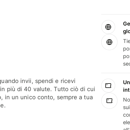
Ge
gl
Tie
po
po
se
uando invii, spendi e ricevi
Un
n più di 40 valute. Tutto ciò di cui
in
o, in un unico conto, sempre a tua
No
ne.
su
co
el
all