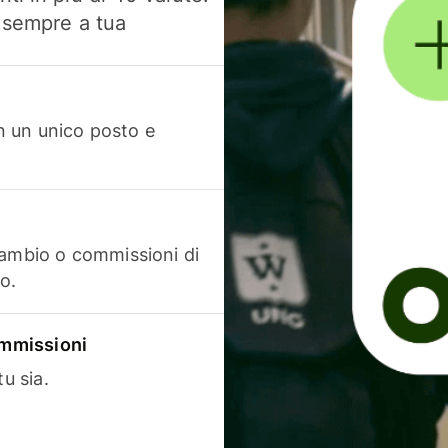
, sempre a tua
in un unico posto e
cambio o commissioni di
o.
commissioni
u sia.