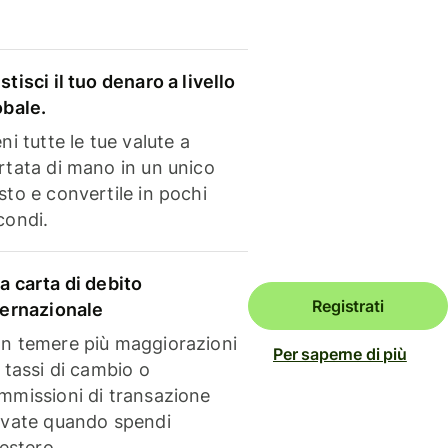
stisci il tuo denaro a livello
obale.
ni tutte le tue valute a
rtata di mano in un unico
sto e convertile in pochi
condi.
a carta di debito
Registrati
ternazionale
n temere più maggiorazioni
Per saperne di più
i tassi di cambio o
mmissioni di transazione
evate quando spendi
'estero.