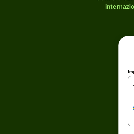
internazi
Im