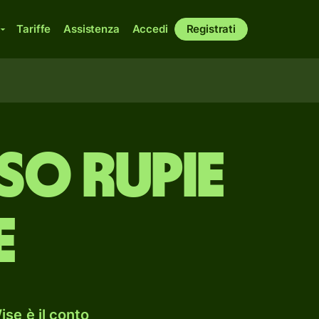
Tariffe
Assistenza
Accedi
Registrati
so rupie
e
se è il conto