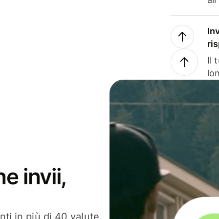
In
ri
Il
lo
e invii,
ti in più di 40 valute.