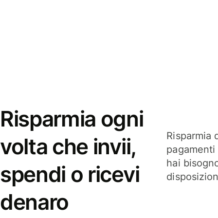
Risparmia ogni
Risparmia q
volta che invii,
pagamenti i
hai bisogn
spendi o ricevi
disposizio
denaro