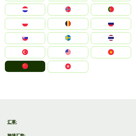
Nederland
Norge
Portugal
Polska
România
Россия
Slovensko
Ruoŧŧa
ไทย
Türkiye
United States
Vietnam
中国
中國香港特別行政區
汇率:
跨境汇款: