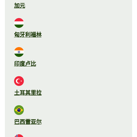
加元
匈牙利福林
印度卢比
土耳其里拉
巴西雷亚尔