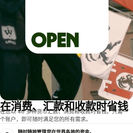
在消费、汇款和收款时省钱
在您以 40 多种货币汇款、消费和收款时省钱。只需一
个账户，即可随时满足您的所有需求。
随时随地管理您在世界各地的资金。