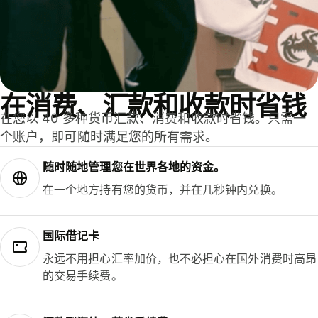
在消费、汇款和收款时省钱
在您以 40 多种货币汇款、消费和收款时省钱。只需一
个账户，即可随时满足您的所有需求。
随时随地管理您在世界各地的资金。
在一个地方持有您的货币，并在几秒钟内兑换。
国际借记卡
永远不用担心汇率加价，也不必担心在国外消费时高昂
的交易手续费。