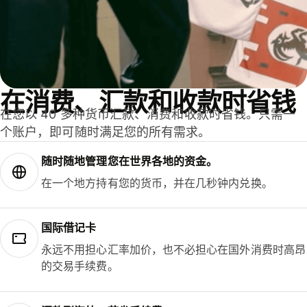
在消费、汇款和收款时省钱
在您以 40 多种货币汇款、消费和收款时省钱。只需一
个账户，即可随时满足您的所有需求。
随时随地管理您在世界各地的资金。
在一个地方持有您的货币，并在几秒钟内兑换。
国际借记卡
永远不用担心汇率加价，也不必担心在国外消费时高昂
的交易手续费。