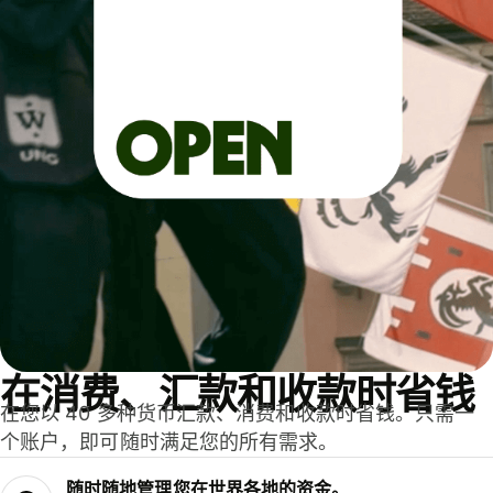
在消费、汇款和收款时省钱
在您以 40 多种货币汇款、消费和收款时省钱。只需一
个账户，即可随时满足您的所有需求。
随时随地管理您在世界各地的资金。