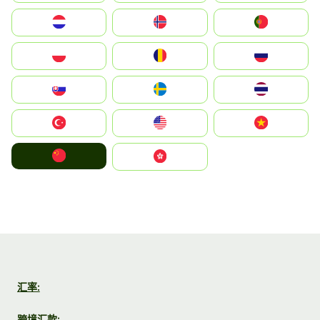
Nederland
Norge
Portugal
Polska
România
Россия
Slovensko
Ruoŧŧa
ไทย
Türkiye
United States
Vietnam
中国
中國香港特別行政區
汇率:
跨境汇款: