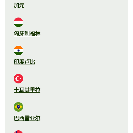
加元
匈牙利福林
印度卢比
土耳其里拉
巴西雷亚尔