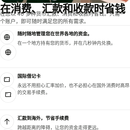
在消费、汇款和收款时省钱
在您以 40 多种货币汇款、消费和收款时省钱。只需一
个账户，即可随时满足您的所有需求。
随时随地管理您在世界各地的资金。
在一个地方持有您的货币，并在几秒钟内兑换。
国际借记卡
永远不用担心汇率加价，也不必担心在国外消费时高昂
的交易手续费。
汇款到海外，节省手续费
跨越距离的障碍，让您的资金走得更远。