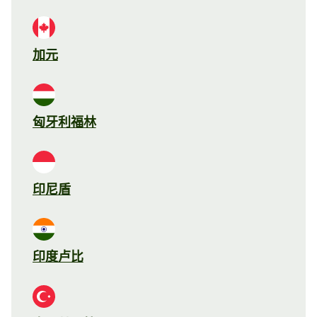
加元
匈牙利福林
印尼盾
印度卢比