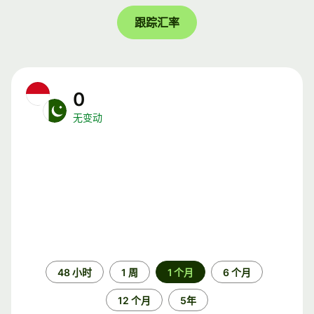
跟踪汇率
0
无变动
时
48 小时
1 周
1 个月
6 个月
间
段
12 个月
5年