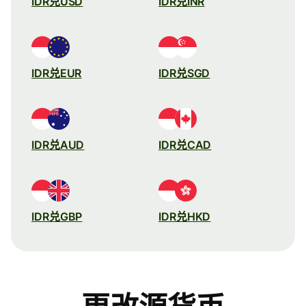
IDR兑USD
IDR兑INR
IDR兑EUR
IDR兑SGD
IDR兑AUD
IDR兑CAD
IDR兑GBP
IDR兑HKD