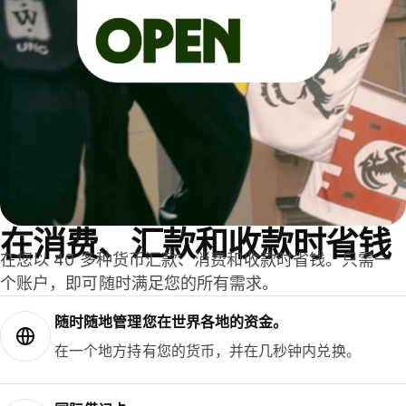
在消费、汇款和收款时省钱
在您以 40 多种货币汇款、消费和收款时省钱。只需一
个账户，即可随时满足您的所有需求。
随时随地管理您在世界各地的资金。
在一个地方持有您的货币，并在几秒钟内兑换。