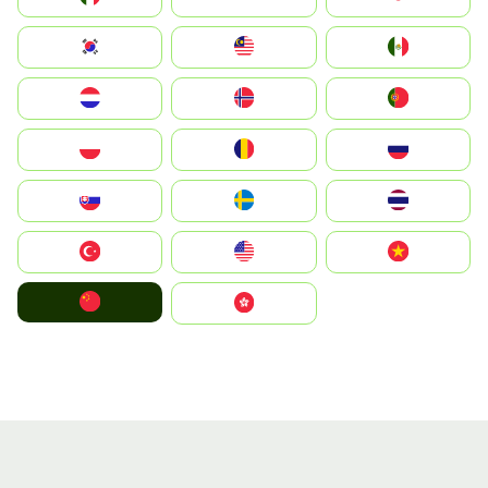
South Korea
Malay
Mexico
Nederland
Norge
Portugal
Polska
România
Россия
Slovensko
Ruoŧŧa
ไทย
Türkiye
United States
Vietnam
中国
中國香港特別行政區