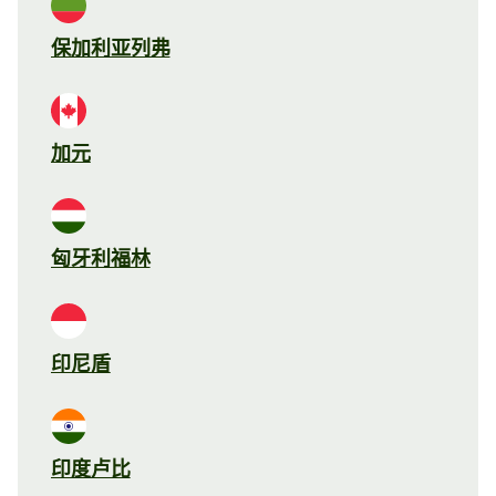
保加利亚列弗
加元
匈牙利福林
印尼盾
印度卢比