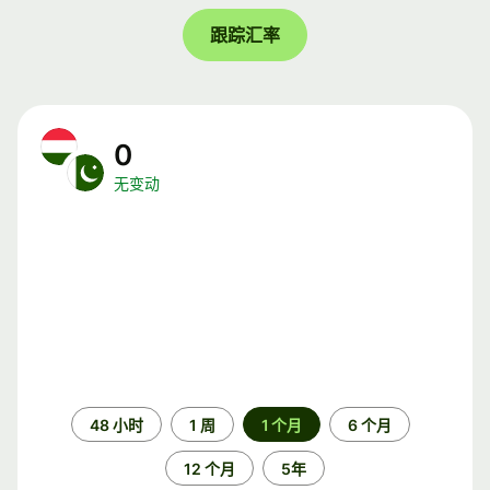
跟踪汇率
0
无变动
时
48 小时
1 周
1 个月
6 个月
间
段
12 个月
5年