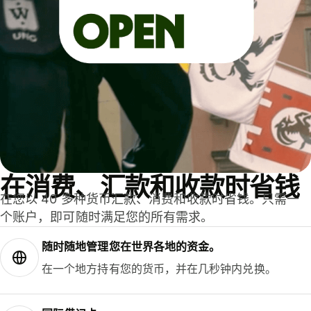
在消费、汇款和收款时省钱
在您以 40 多种货币汇款、消费和收款时省钱。只需一
个账户，即可随时满足您的所有需求。
随时随地管理您在世界各地的资金。
在一个地方持有您的货币，并在几秒钟内兑换。