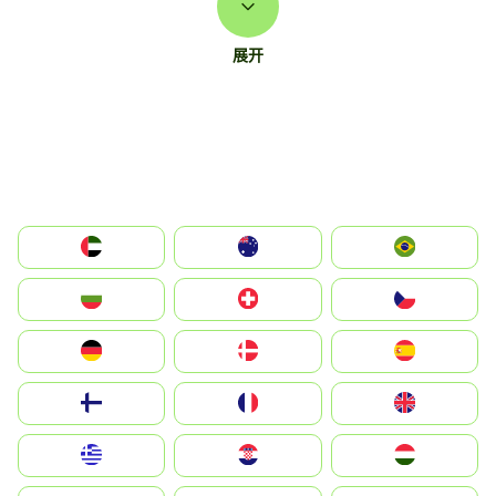
展开
الإمارات العربية المتحدة
Australia
Brazil
България
Switzerland
Czechia
Deutschland
Denmark
España
Suomi
France
United Kingdom
Greece
Hrvatska
Magyarország