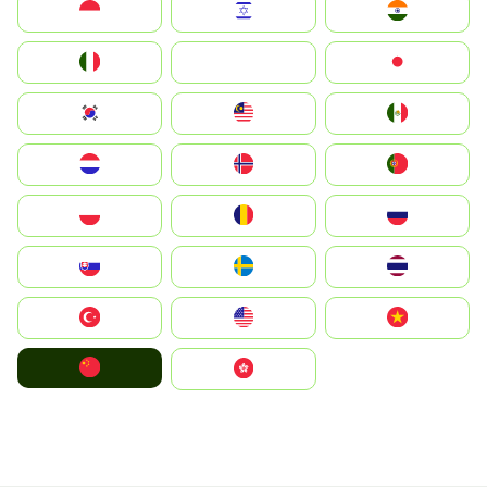
Indonesia
Israel
India
Italia
JA
Japan
South Korea
Malay
Mexico
Nederland
Norge
Portugal
Polska
România
Россия
Slovensko
Ruoŧŧa
ไทย
Türkiye
United States
Vietnam
中国
中國香港特別行政區