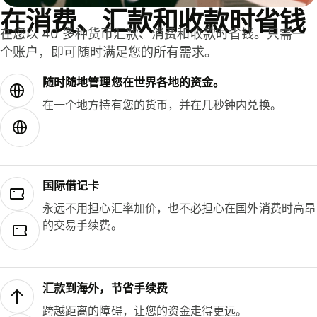
在消费、汇款和收款时省钱
在您以 40 多种货币汇款、消费和收款时省钱。只需一
个账户，即可随时满足您的所有需求。
随时随地管理您在世界各地的资金。
在一个地方持有您的货币，并在几秒钟内兑换。
国际借记卡
永远不用担心汇率加价，也不必担心在国外消费时高昂
的交易手续费。
汇款到海外，节省手续费
跨越距离的障碍，让您的资金走得更远。