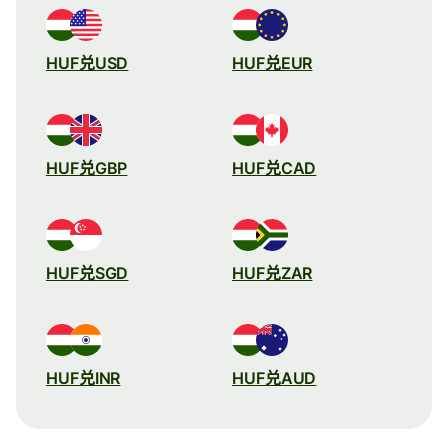
HUF兑USD
HUF兑EUR
HUF兑GBP
HUF兑CAD
HUF兑SGD
HUF兑ZAR
HUF兑INR
HUF兑AUD