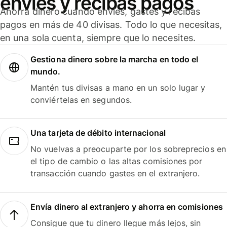
envíes y recibas pagos
Ahorra dinero cuando envíes, gastes y recibas
pagos en más de 40 divisas. Todo lo que necesitas,
en una sola cuenta, siempre que lo necesites.
Gestiona dinero sobre la marcha en todo el
mundo.
Mantén tus divisas a mano en un solo lugar y
conviértelas en segundos.
Una tarjeta de débito internacional
No vuelvas a preocuparte por los sobreprecios en
el tipo de cambio o las altas comisiones por
transacción cuando gastes en el extranjero.
Envía dinero al extranjero y ahorra en comisiones
Consigue que tu dinero llegue más lejos, sin