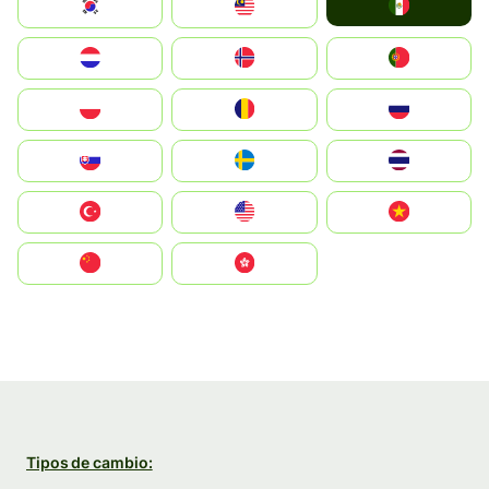
Mexico
South Korea
Malay
Nederland
Norge
Portugal
Polska
România
Россия
Slovensko
Ruoŧŧa
ไทย
Türkiye
United States
Vietnam
中国
中國香港特別行政區
Tipos de cambio: