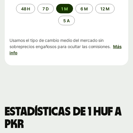
Periodo
48 H
7 D
1 M
6 M
12 M
de
tiempo
5 A
Usamos el tipo de cambio medio del mercado sin
sobreprecios engañosos para ocultar las comisiones.
Más
info
Estadísticas de 1 HUF a
PKR