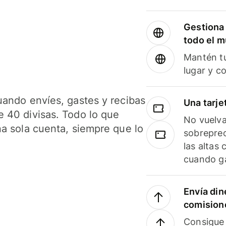
Gestiona 
todo el 
Mantén tu
lugar y c
uando envíes, gastes y recibas
Una tarje
 40 divisas. Todo lo que
No vuelva
na sola cuenta, siempre que lo
sobreprec
las altas
cuando ga
Envía din
comision
Consigue 