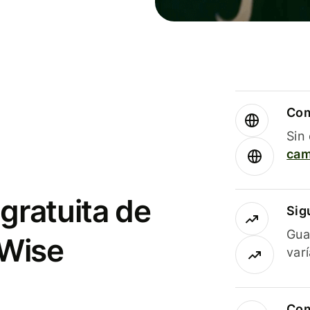
Com
Sin
cam
gratuita de
Sig
Gua
 Wise
var
Com