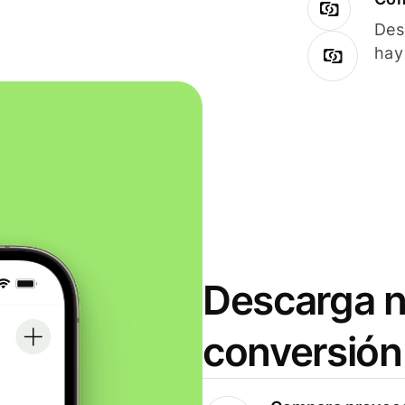
Des
hay
Descarga n
conversión