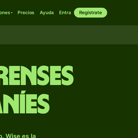
iones
Precios
Ayuda
Entra
Regístrate
renses
níes
. Wise es la