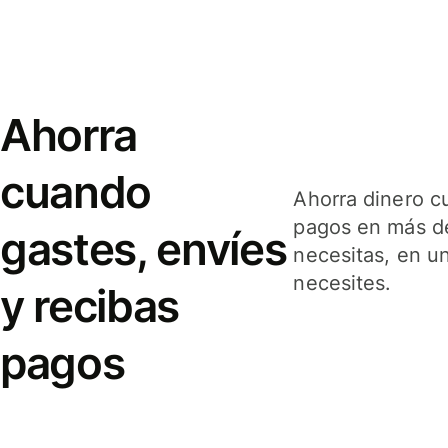
Ahorra
cuando
Ahorra dinero c
pagos en más de
gastes, envíes
necesitas, en u
necesites.
y recibas
pagos