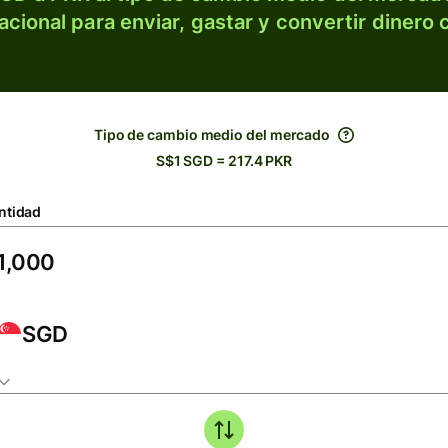
acional para enviar, gastar y convertir dinero 
Tipo de cambio medio del mercado
S$1 SGD = 217.4 PKR
ntidad
SGD