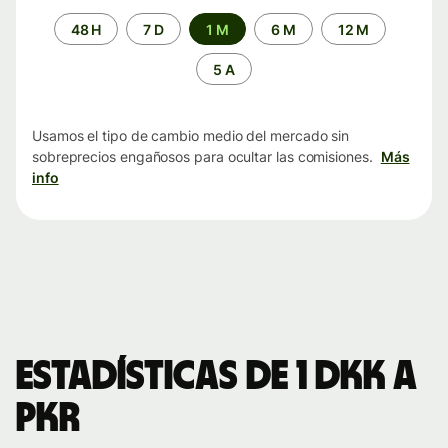
Periodo
48 H
7 D
1 M
6 M
12 M
de
tiempo
5 A
Usamos el tipo de cambio medio del mercado sin
sobreprecios engañosos para ocultar las comisiones.
Más
info
Estadísticas de 1 DKK a
PKR