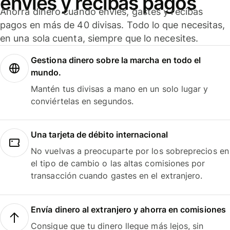
envíes y recibas pagos
Ahorra dinero cuando envíes, gastes y recibas
pagos en más de 40 divisas. Todo lo que necesitas,
en una sola cuenta, siempre que lo necesites.
Gestiona dinero sobre la marcha en todo el
mundo.
Mantén tus divisas a mano en un solo lugar y
conviértelas en segundos.
Una tarjeta de débito internacional
No vuelvas a preocuparte por los sobreprecios en
el tipo de cambio o las altas comisiones por
transacción cuando gastes en el extranjero.
Envía dinero al extranjero y ahorra en comisiones
Consigue que tu dinero llegue más lejos, sin