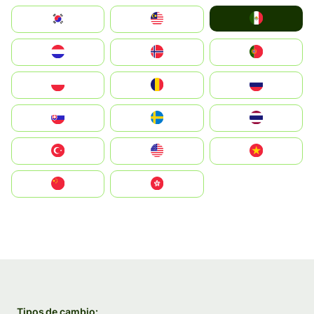
Mexico
South Korea
Malay
Nederland
Norge
Portugal
Polska
România
Россия
Slovensko
Ruoŧŧa
ไทย
Türkiye
United States
Vietnam
中国
中國香港特別行政區
Tipos de cambio: