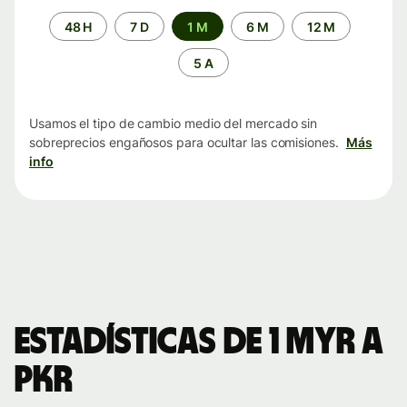
Periodo
48 H
7 D
1 M
6 M
12 M
de
tiempo
5 A
Usamos el tipo de cambio medio del mercado sin
sobreprecios engañosos para ocultar las comisiones.
Más
info
Estadísticas de 1 MYR a
PKR