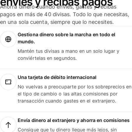
envíes y recibas pagos
Ahorra dinero cuando envíes, gastes y recibas
pagos en más de 40 divisas. Todo lo que necesitas,
en una sola cuenta, siempre que lo necesites.
Gestiona dinero sobre la marcha en todo el
mundo.
Mantén tus divisas a mano en un solo lugar y
conviértelas en segundos.
Una tarjeta de débito internacional
No vuelvas a preocuparte por los sobreprecios en
el tipo de cambio o las altas comisiones por
transacción cuando gastes en el extranjero.
Envía dinero al extranjero y ahorra en comisiones
Consigue que tu dinero llegue más lejos, sin