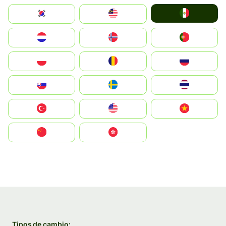
Mexico
South Korea
Malay
Nederland
Norge
Portugal
Polska
România
Россия
Slovensko
Ruoŧŧa
ไทย
Türkiye
United States
Vietnam
中国
中國香港特別行政區
Tipos de cambio: