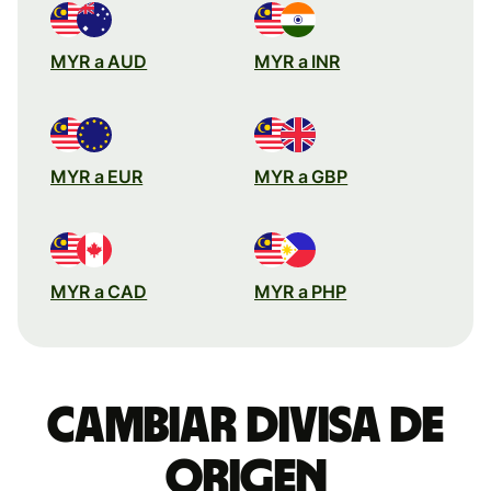
MYR a AUD
MYR a INR
MYR a EUR
MYR a GBP
MYR a CAD
MYR a PHP
Cambiar divisa de
origen