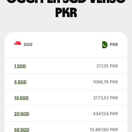
PKR
SGD
PKR
1
SGD
217,35
PKR
5
SGD
1086,76
PKR
10
SGD
2173,52
PKR
20
SGD
4347,04
PKR
50
SGD
10.867,60
PKR