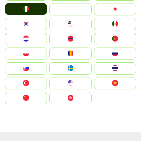
Italia
JA
Japan
South Korea
Malay
Mexico
Nederland
Norge
Portugal
Polska
România
Россия
Slovensko
Ruoŧŧa
ไทย
Türkiye
United States
Vietnam
中国
中國香港特別行政區