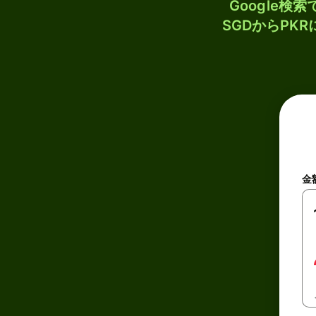
Google
SGDからPK
金