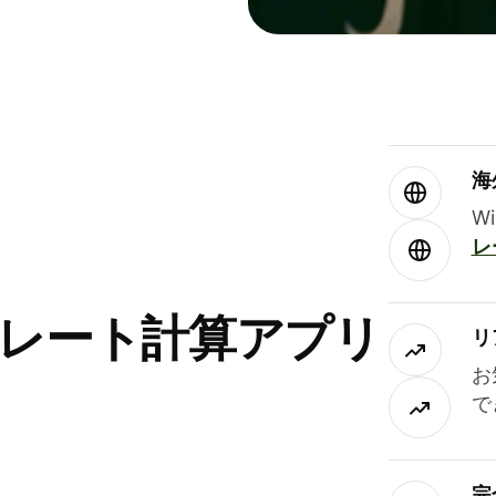
海
W
レ
替レート計算アプリ
リ
お
で
完