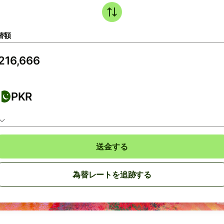
替額
PKR
送金する
為替レートを追跡する