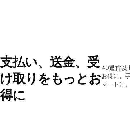
支払い、送金、受
40通貨以
け取りをもっとお
お得に。
マートに
得に