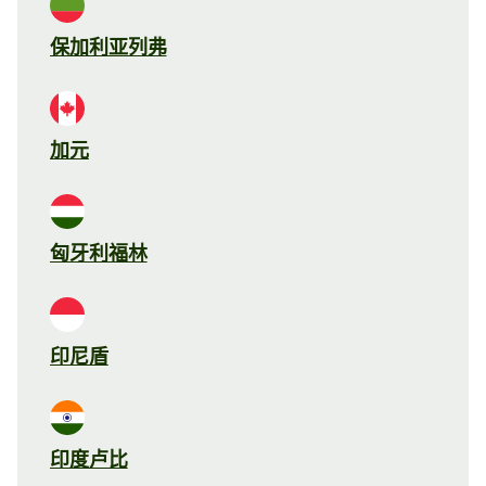
保加利亚列弗
加元
匈牙利福林
印尼盾
印度卢比