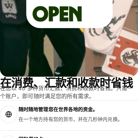
在消费、汇款和收款时省钱
在您以 40 多种货币汇款、消费和收款时省钱。只需一
个账户，即可随时满足您的所有需求。
随时随地管理您在世界各地的资金。
在一个地方持有您的货币，并在几秒钟内兑换。