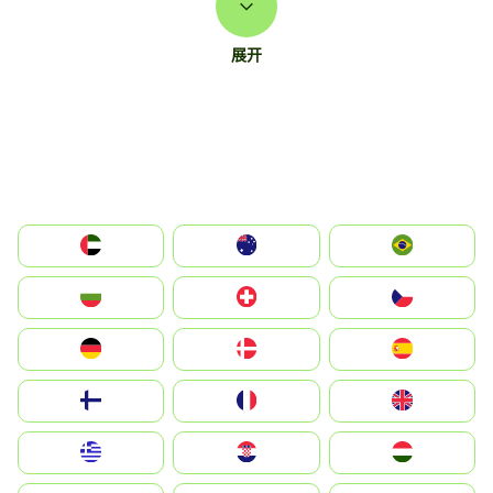
展开
الإمارات العربية المتحدة
Australia
Brazil
България
Switzerland
Czechia
Deutschland
Denmark
España
Suomi
France
United Kingdom
Greece
Hrvatska
Magyarország