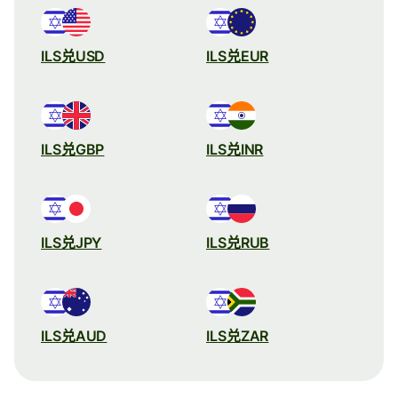
ILS兑USD
ILS兑EUR
ILS兑GBP
ILS兑INR
ILS兑JPY
ILS兑RUB
ILS兑AUD
ILS兑ZAR