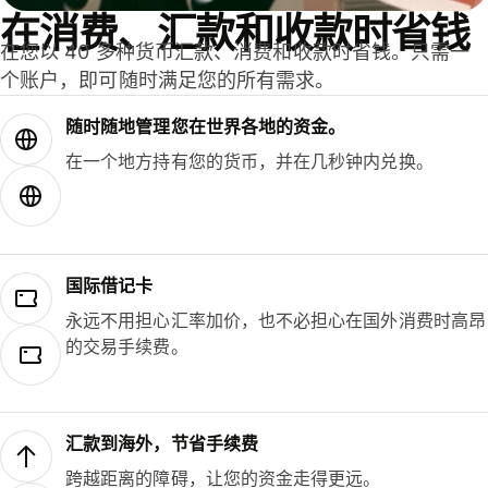
在消费、汇款和收款时省钱
在您以 40 多种货币汇款、消费和收款时省钱。只需一
个账户，即可随时满足您的所有需求。
随时随地管理您在世界各地的资金。
在一个地方持有您的货币，并在几秒钟内兑换。
国际借记卡
永远不用担心汇率加价，也不必担心在国外消费时高昂
的交易手续费。
汇款到海外，节省手续费
跨越距离的障碍，让您的资金走得更远。