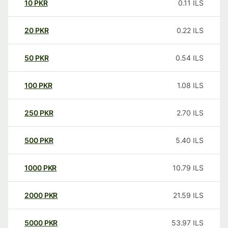
10
PKR
0.11
ILS
20
PKR
0.22
ILS
50
PKR
0.54
ILS
100
PKR
1.08
ILS
250
PKR
2.70
ILS
500
PKR
5.40
ILS
1000
PKR
10.79
ILS
2000
PKR
21.59
ILS
5000
PKR
53.97
ILS