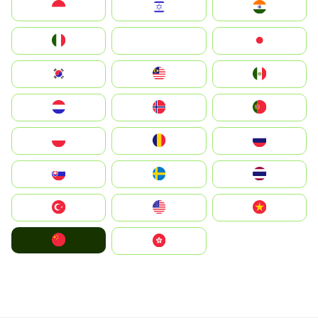
Indonesia
Israel
India
Italia
JA
Japan
South Korea
Malay
Mexico
Nederland
Norge
Portugal
Polska
România
Россия
Slovensko
Ruoŧŧa
ไทย
Türkiye
United States
Vietnam
中国
中國香港特別行政區