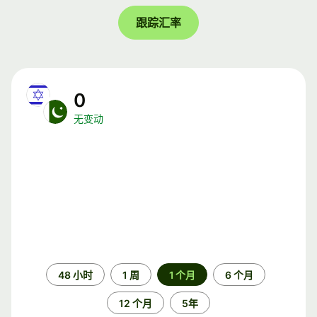
跟踪汇率
0
无变动
时
48 小时
1 周
1 个月
6 个月
间
段
12 个月
5年