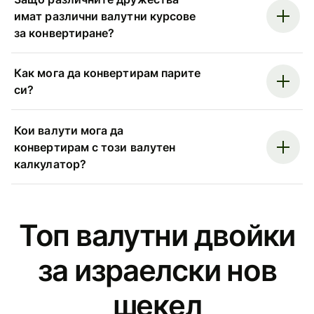
имат различни валутни курсове
за конвертиране?
Как мога да конвертирам парите
си?
Кои валути мога да
конвертирам с този валутен
калкулатор?
Топ валутни двойки
за израелски нов
шекел