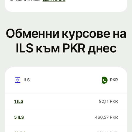
Обменни курсове на
ILS към PKR днес
ILS
PKR
1
ILS
92,11
PKR
5
ILS
460,57
PKR