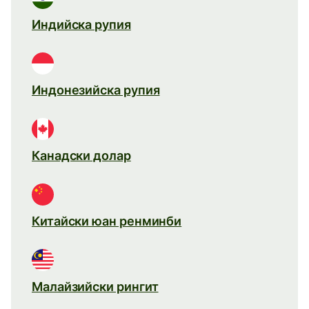
Индийска рупия
Индонезийска рупия
Канадски долар
Китайски юан ренминби
Малайзийски рингит