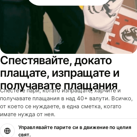
Спестявайте, докато
плащате, изпращате и
получавате плащания
Спестете пари, когато изпращате, харчите и
получавате плащания в над 40+ валути. Всичко,
от което се нуждаете, в една сметка, когато
имате нужда от нея.
Управлявайте парите си в движение по целия
свят.