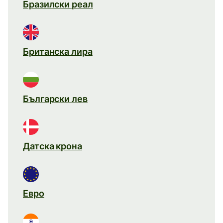
Бразилски реал
Британска лира
Български лев
Датска крона
Евро