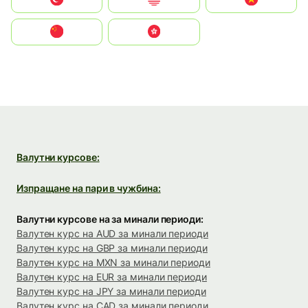
中国
中國香港特別行政區
Валутни курсове:
Изпращане на пари в чужбина:
Валутни курсове на за минали периоди:
Валутен курс на AUD за минали периоди
Валутен курс на GBP за минали периоди
Валутен курс на MXN за минали периоди
Валутен курс на EUR за минали периоди
Валутен курс на JPY за минали периоди
Валутен курс на CAD за минали периоди