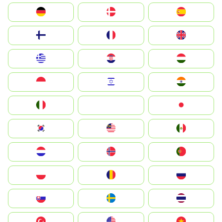
Deutschland
Denmark
España
Suomi
France
United Kingdom
Greece
Hrvatska
Magyarország
Indonesia
Israel
India
Italia
JA
Japan
South Korea
Malay
Mexico
Nederland
Norge
Portugal
Polska
România
Россия
Slovensko
Ruoŧŧa
ไทย
Türkiye
United States
Vietnam