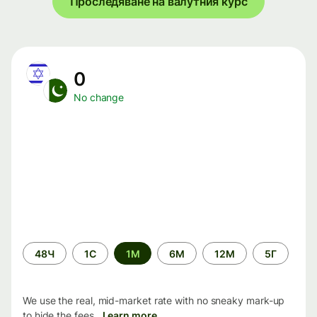
Проследяване на валутния курс
0
No change
Time
48Ч
1С
1М
6М
12М
5Г
period
We use the real, mid-market rate with no sneaky mark-up
to hide the fees.
Learn more