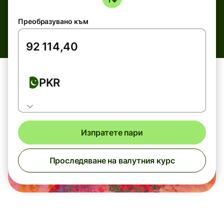
Преобразувано към
PKR
Изпратете пари
Проследяване на валутния курс