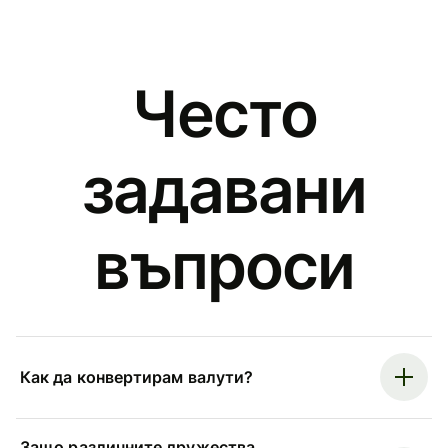
Често
задавани
въпроси
Как да конвертирам валути?
Защо различните дружества