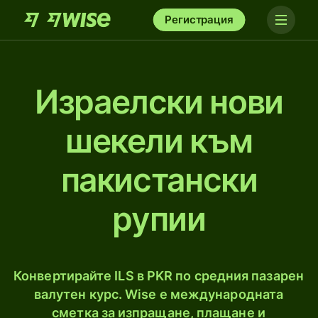
Регистрация
Израелски нови
шекели към
пакистански
рупии
Конвертирайте ILS в PKR по средния пазарен
валутен курс. Wise е международната
сметка за изпращане, плащане и