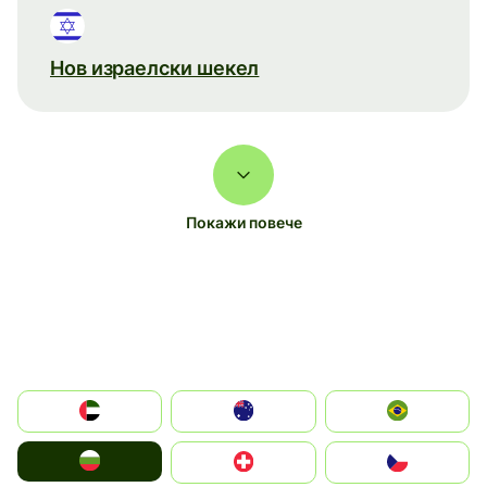
Нов израелски шекел
Покажи повече
الإمارات العربية المتحدة
Australia
Brazil
България
Switzerland
Czechia