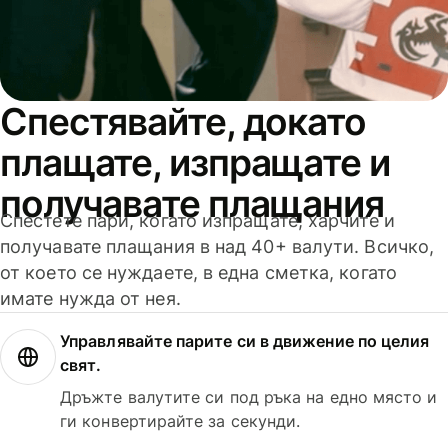
Спестявайте, докато
плащате, изпращате и
получавате плащания
Спестете пари, когато изпращате, харчите и
получавате плащания в над 40+ валути. Всичко,
от което се нуждаете, в една сметка, когато
имате нужда от нея.
Управлявайте парите си в движение по целия
свят.
Дръжте валутите си под ръка на едно място и
ги конвертирайте за секунди.