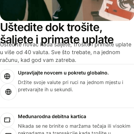
Uštedite dok trošite,
šaljete i primate uplate
Uštedite novac kada šaljete, trošite i primate uplate
u više od 40 valuta. Sve što trebate, na jednom
računu, kad god vam zatreba.
Upravljajte novcem u pokretu globalno.
Držite svoje valute pri ruci na jednom mjestu i
pretvarajte ih u sekundi.
Međunarodna debitna kartica
Nikada se ne brinite o maržama tečaja ili visokim
naknadama za transakcije kada trošite u