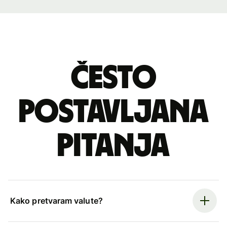
Često
postavljana
pitanja
Kako pretvaram valute?