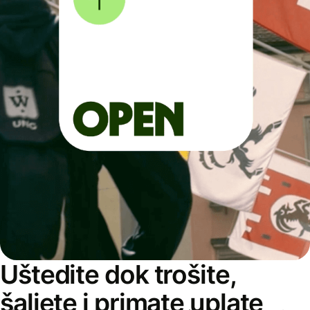
Uštedite dok trošite,
šaljete i primate uplate