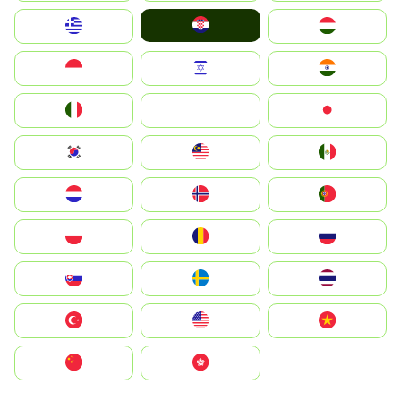
Hrvatska
Greece
Magyarország
Indonesia
Israel
India
Italia
JA
Japan
South Korea
Malay
Mexico
Nederland
Norge
Portugal
Polska
România
Россия
Slovensko
Ruoŧŧa
ไทย
Türkiye
United States
Vietnam
中国
中國香港特別行政區