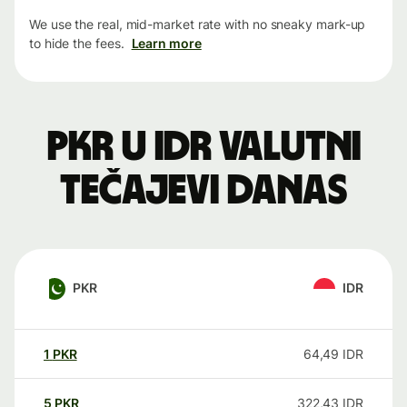
We use the real, mid-market rate with no sneaky mark-up
to hide the fees.
Learn more
PKR u IDR valutni
tečajevi danas
PKR
IDR
1
PKR
64,49
IDR
5
PKR
322,43
IDR