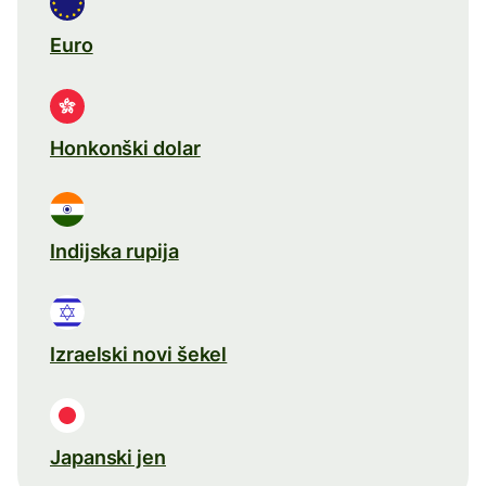
Euro
Honkonški dolar
Indijska rupija
Izraelski novi šekel
Japanski jen