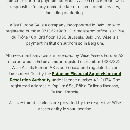
content related to payment services. Wise Assets Europe AS is
responsible for any content related to investment services,
including marketing.
Wise Europe SA is a company incorporated in Belgium with
registered number 0713629988. Our registered office is at Rue
du Trône 100, 3rd floor, 1050 Brussels, Belgium. Wise is a
payment institution authorised in Belgium.
All investment services are provided by Wise Assets Europe AS,
incorporated in Estonia under registration number 16267372.
Wise Assets Europe AS is authorised and regulated as an
investment firm by the
Estonian Financial Supervision and
Resolution Authority
under licence number 4.1-1/174. The
registered address is Kopli tn 68a, Põhja-Tallinna linnaosa,
Tallinn, Estonia.
All investment services are provided by the respective Wise
Assets
entity in your location
.