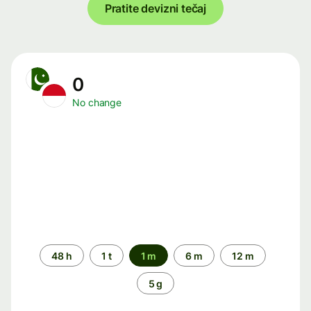
Pratite devizni tečaj
0
No change
Time
48 h
1 t
1 m
6 m
12 m
period
5 g