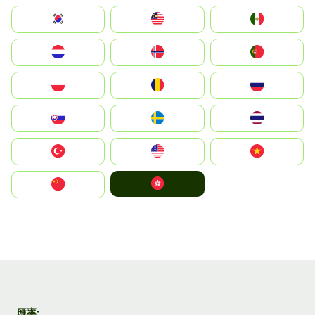
South Korea
Malay
Mexico
Nederland
Norge
Portugal
Polska
România
Россия
Slovensko
Ruoŧŧa
ไทย
Türkiye
United States
Vietnam
中國香港特別行政區
中国
匯率: