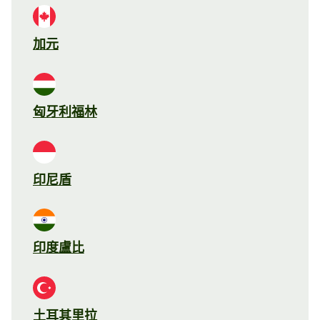
加元
匈牙利福林
印尼盾
印度盧比
土耳其里拉