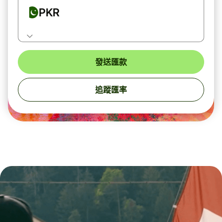
PKR
發送匯款
追蹤匯率