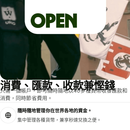
消費、匯款、收款兼慳錢
只需一個帳戶，即可隨時隨地以40多種貨幣收發匯款和
消費，同時節省費用。
隨時隨地管理你在世界各地的資金。
集中管理各種貨幣，兼享秒速兌換之便。