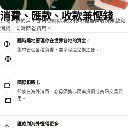
消費、匯款、收款兼慳錢
只需一個帳戶，即可隨時隨地以40多種貨幣收發匯款和
消費，同時節省費用。
隨時隨地管理你在世界各地的資金。
集中管理各種貨幣，兼享秒速兌換之便。
國際扣賬卡
即使在海外消費，亦毋須擔心匯率提價或高昂交易費
用。
匯款到海外慳得更多