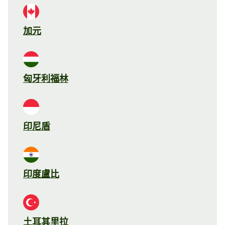
加元
匈牙利福林
印尼盾
印度盧比
土耳其里拉