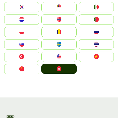
South Korea
Malay
Mexico
Nederland
Norge
Portugal
Polska
România
Россия
Slovensko
Ruoŧŧa
ไทย
Türkiye
United States
Vietnam
中國香港特別行政區
中国
匯率: