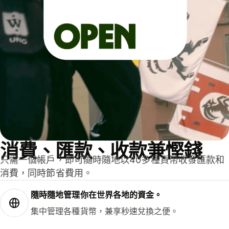
消費、匯款、收款兼慳錢
只需一個帳戶，即可隨時隨地以40多種貨幣收發匯款和
消費，同時節省費用。
隨時隨地管理你在世界各地的資金。
集中管理各種貨幣，兼享秒速兌換之便。