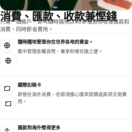
消費、匯款、收款兼慳錢
只需一個帳戶，即可隨時隨地以40多種貨幣收發匯款和
消費，同時節省費用。
隨時隨地管理你在世界各地的資金。
集中管理各種貨幣，兼享秒速兌換之便。
國際扣賬卡
即使在海外消費，亦毋須擔心匯率提價或高昂交易費
用。
匯款到海外慳得更多