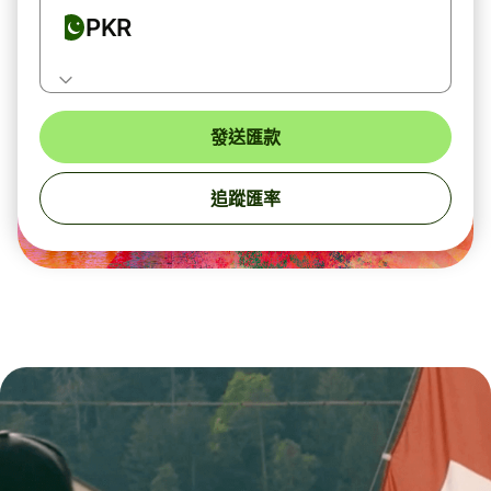
PKR
發送匯款
追蹤匯率