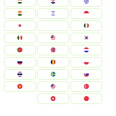
Greece
Hrvatska
Magyarország
Indonesia
Israel
India
Italia
JA
Japan
South Korea
Malay
Mexico
Nederland
Norge
Portugal
Polska
România
Россия
Slovensko
Ruoŧŧa
ไทย
Türkiye
United States
Vietnam
中国
中國香港特別行政區