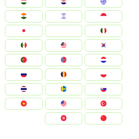
Greece
Hrvatska
Magyarország
Indonesia
Israel
India
Italia
JA
Japan
South Korea
Malay
Mexico
Nederland
Norge
Portugal
Polska
România
Россия
Slovensko
Ruoŧŧa
ไทย
Türkiye
United States
Vietnam
中国
中國香港特別行政區