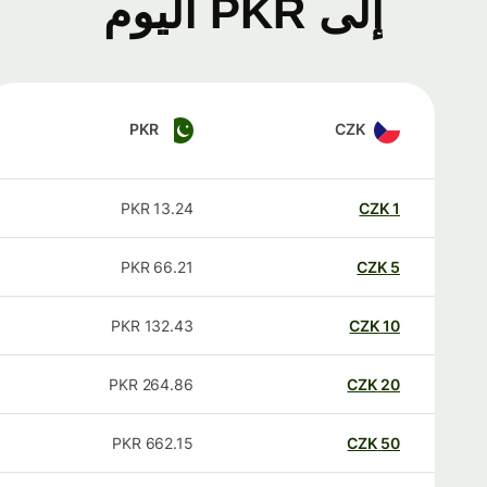
إلى PKR اليوم
PKR
CZK
PKR
13.24
CZK
1
PKR
66.21
CZK
5
PKR
132.43
CZK
10
PKR
264.86
CZK
20
PKR
662.15
CZK
50