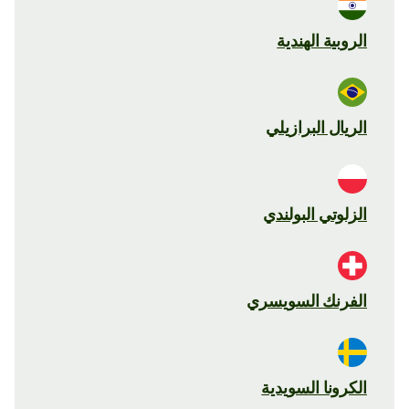
الروبية الهندية
الريال البرازيلي
الزلوتي البولندي
الفرنك السويسري
الكرونا السويدية