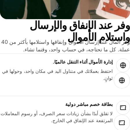
ر عند الإنفاق والإرسال
ستلام الأموال
وفّر المال عند إرسال الأموال وإنفاقها واستلامها بأكثر من 40
لة. كل ما تحتاجه، في حساب واحد، وقتما تشاء.
إدارة الأموال أثناء التنقل عالميًا.
احتفظ بعملاتك في متناول اليد في مكان واحد، وحولها في
ثوانٍ.
بطاقة خصم مباشر دولية
لا تقلق أبدًا بشأن زيادات سعر الصرف، أو رسوم المعاملات
المرتفعة عند الإنفاق في الخارج.