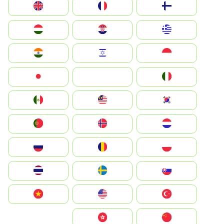
Suomi
France
United Kingdom
Greece
Hrvatska
Magyarország
Indonesia
Israel
India
Italia
JA
Japan
South Korea
Malay
Mexico
Nederland
Norge
Portugal
Polska
România
Россия
Slovensko
Ruoŧŧa
ไทย
Türkiye
United States
Vietnam
中国
中國香港特別行政區