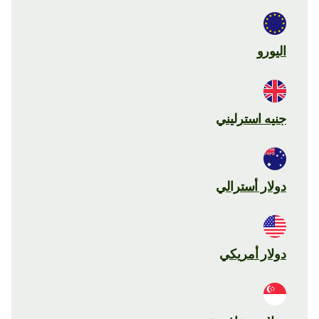
اليورو
جنيه استرليني
دولار أسترالي
دولار أمريكي