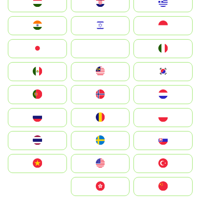
Greece
Hrvatska
Magyarország
Indonesia
Israel
India
Italia
JA
Japan
South Korea
Malay
Mexico
Nederland
Norge
Portugal
Polska
România
Россия
Slovensko
Ruoŧŧa
ไทย
Türkiye
United States
Vietnam
中国
中國香港特別行政區