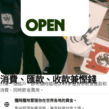
消費、匯款、收款兼慳錢
只需一個帳戶，即可隨時隨地以40多種貨幣收發匯款和
消費，同時節省費用。
隨時隨地管理你在世界各地的資金。
集中管理各種貨幣，兼享秒速兌換之便。