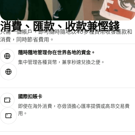
消費、匯款、收款兼慳錢
只需一個帳戶，即可隨時隨地以40多種貨幣收發匯款和
消費，同時節省費用。
隨時隨地管理你在世界各地的資金。
集中管理各種貨幣，兼享秒速兌換之便。
國際扣賬卡
即使在海外消費，亦毋須擔心匯率提價或高昂交易費
用。