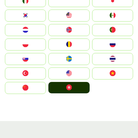
Italia
JA
Japan
South Korea
Malay
Mexico
Nederland
Norge
Portugal
Polska
România
Россия
Slovensko
Ruoŧŧa
ไทย
Türkiye
United States
Vietnam
中國香港特別行政區
中国