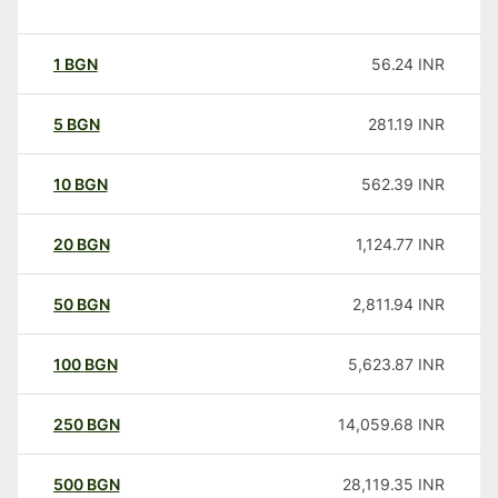
1
BGN
56.24
INR
5
BGN
281.19
INR
10
BGN
562.39
INR
20
BGN
1,124.77
INR
50
BGN
2,811.94
INR
100
BGN
5,623.87
INR
250
BGN
14,059.68
INR
500
BGN
28,119.35
INR