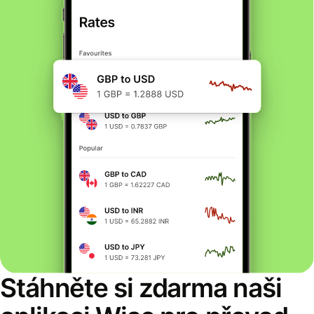
Stáhněte si zdarma naši