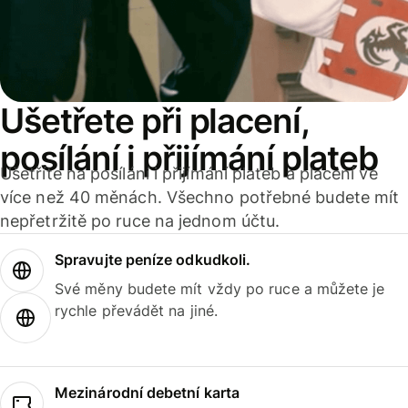
Ušetřete při placení,
posílání i přijímání plateb
Ušetříte na posílání i přijímání plateb a placení ve
více než 40 měnách. Všechno potřebné budete mít
nepřetržitě po ruce na jednom účtu.
Spravujte peníze odkudkoli.
Své měny budete mít vždy po ruce a můžete je
rychle převádět na jiné.
Mezinárodní debetní karta