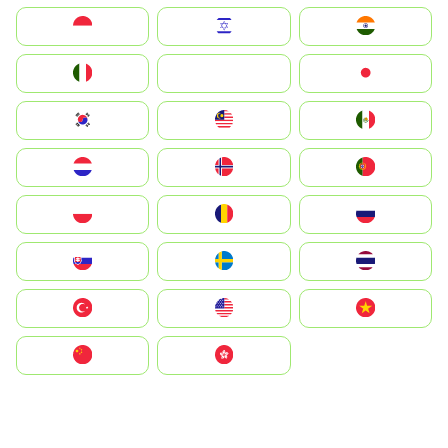
Indonesia
Israel
India
Italia
JA
Japan
South Korea
Malay
Mexico
Nederland
Norge
Portugal
Polska
România
Россия
Slovensko
Ruoŧŧa
ไทย
Türkiye
United States
Vietnam
中国
中國香港特別行政區