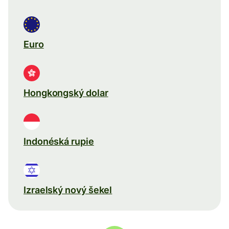
Euro
Hongkongský dolar
Indonéská rupie
Izraelský nový šekel