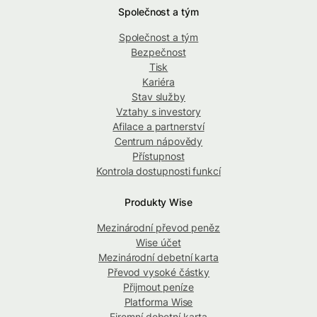
Společnost a tým
Společnost a tým
Bezpečnost
Tisk
Kariéra
Stav služby
Vztahy s investory
Afilace a partnerství
Centrum nápovědy
Přístupnost
Kontrola dostupnosti funkcí
Produkty Wise
Mezinárodní převod peněz
Wise účet
Mezinárodní debetní karta
Převod vysoké částky
Přijmout peníze
Platforma Wise
Firemní debetní karta