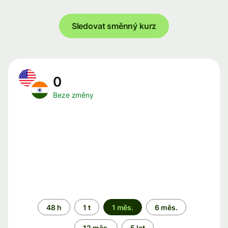
Sledovat směnný kurz
0
Beze změny
Časové
48 h
1 t
1 měs.
6 měs.
období
12 měs.
5 let