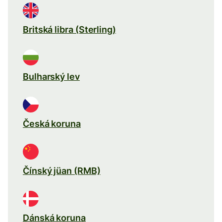
Britská libra (Sterling)
Bulharský lev
Česká koruna
Čínský jüan (RMB)
Dánská koruna