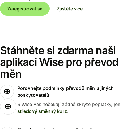
Zaregistrovat se
Zjistěte více
Stáhněte si zdarma naši
aplikaci Wise pro převod
měn
Porovnejte podmínky převodů měn u jiných
poskytovatelů
S Wise vás nečekají žádné skryté poplatky, jen
středový směnný kurz
.