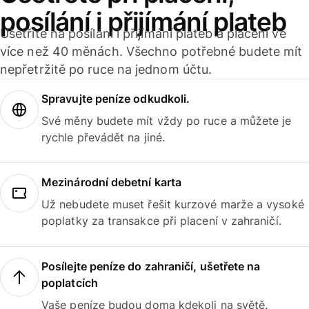
posílání i přijímání plateb
Ušetříte na posílání i přijímání plateb a placení ve
více než 40 měnách. Všechno potřebné budete mít
nepřetržitě po ruce na jednom účtu.
Spravujte peníze odkudkoli.
Své měny budete mít vždy po ruce a můžete je
rychle převádět na jiné.
Mezinárodní debetní karta
Už nebudete muset řešit kurzové marže a vysoké
poplatky za transakce při placení v zahraničí.
Posílejte peníze do zahraničí, ušetřete na
poplatcích
Vaše peníze budou doma kdekoli na světě.