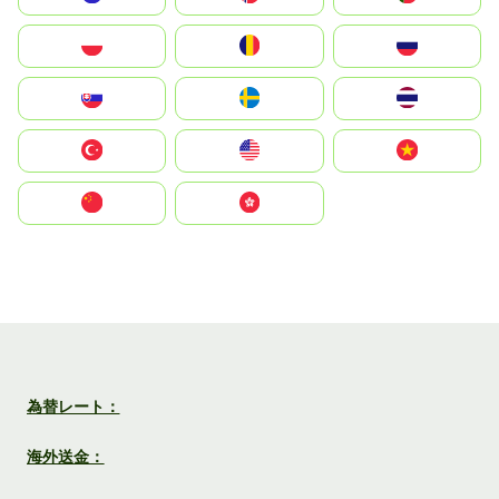
Polska
România
Россия
Slovensko
Ruoŧŧa
ไทย
Türkiye
United States
Vietnam
中国
中國香港特別行政區
為替レート：
海外送金：