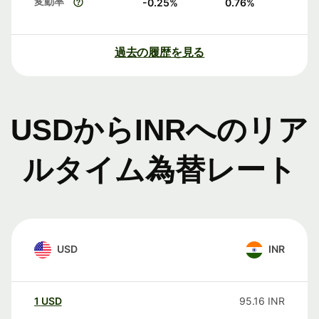
変動率
-0.25
%
0.76
%
過去の履歴を見る
USDからINRへのリア
ルタイム為替レート
USD
INR
1
USD
95.16
INR