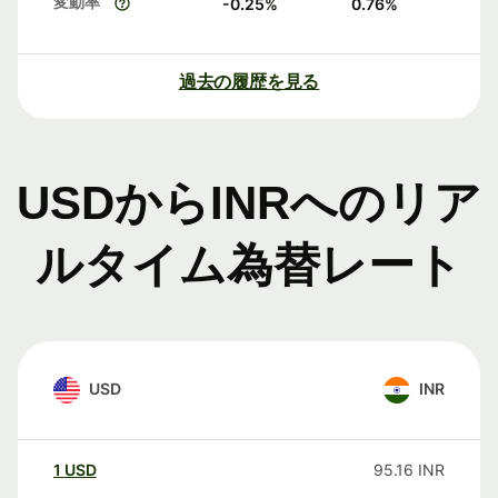
変動率
-0.25
%
0.76
%
過去の履歴を見る
USDからINRへのリア
ルタイム為替レート
USD
INR
1
USD
95.16
INR