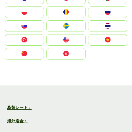
Polska
România
Россия
Slovensko
Ruoŧŧa
ไทย
Türkiye
United States
Vietnam
中国
中國香港特別行政區
為替レート：
海外送金：