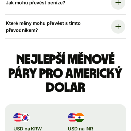
Jak mohu převést peníze?
Které měny mohu převést s tímto
převodníkem?
Nejlepší měnové
páry pro americký
dolar
USD na KRW
USD na INR