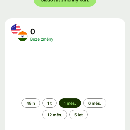
0
Beze změny
Časové
48 h
1 t
1 měs.
6 měs.
období
12 měs.
5 let