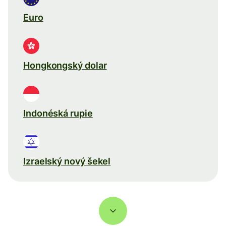
Euro
Hongkongský dolar
Indonéská rupie
Izraelský nový šekel