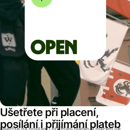
Ušetřete při placení,
posílání i přijímání plateb
Ušetříte na posílání i přijímání plateb a placení ve