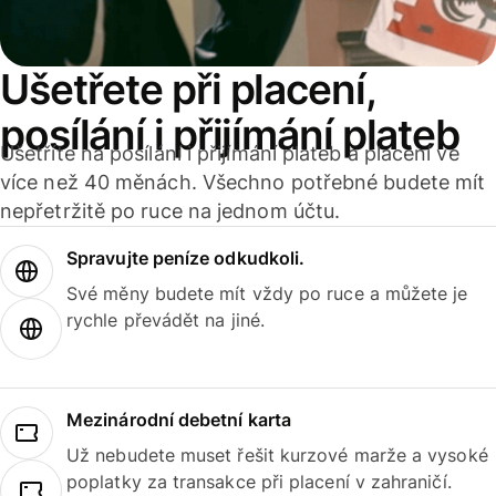
Ušetřete při placení,
posílání i přijímání plateb
Ušetříte na posílání i přijímání plateb a placení ve
více než 40 měnách. Všechno potřebné budete mít
nepřetržitě po ruce na jednom účtu.
Spravujte peníze odkudkoli.
Své měny budete mít vždy po ruce a můžete je
rychle převádět na jiné.
Mezinárodní debetní karta
Už nebudete muset řešit kurzové marže a vysoké
poplatky za transakce při placení v zahraničí.