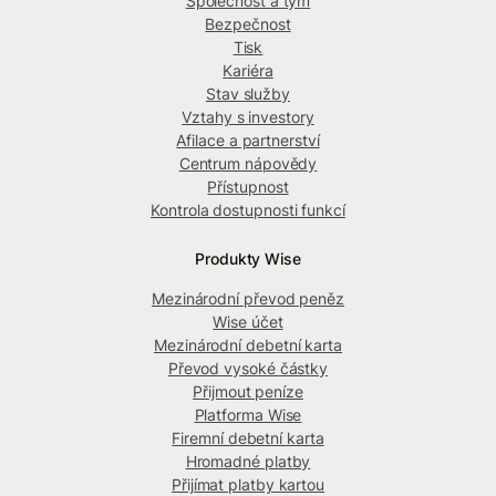
Společnost a tým
Bezpečnost
Tisk
Kariéra
Stav služby
Vztahy s investory
Afilace a partnerství
Centrum nápovědy
Přístupnost
Kontrola dostupnosti funkcí
Produkty Wise
Mezinárodní převod peněz
Wise účet
Mezinárodní debetní karta
Převod vysoké částky
Přijmout peníze
Platforma Wise
Firemní debetní karta
Hromadné platby
Přijímat platby kartou