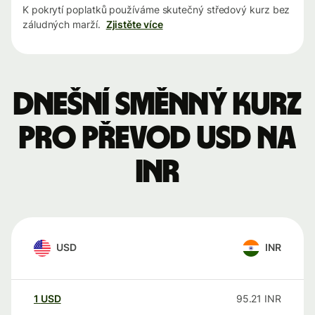
K pokrytí poplatků používáme skutečný středový kurz bez
záludných marží.
Zjistěte více
Dnešní směnný kurz
pro převod USD na
INR
USD
INR
1
USD
95.21
INR