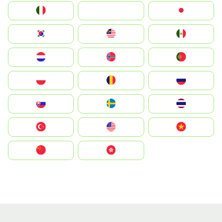
Italia
JA
Japan
South Korea
Malay
Mexico
Nederland
Norge
Portugal
Polska
România
Россия
Slovensko
Ruoŧŧa
ไทย
Türkiye
United States
Vietnam
中国
中國香港特別行政區