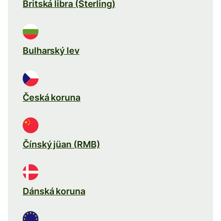
Britská libra (Sterling)
Bulharský lev
Česká koruna
Čínský jüan (RMB)
Dánská koruna