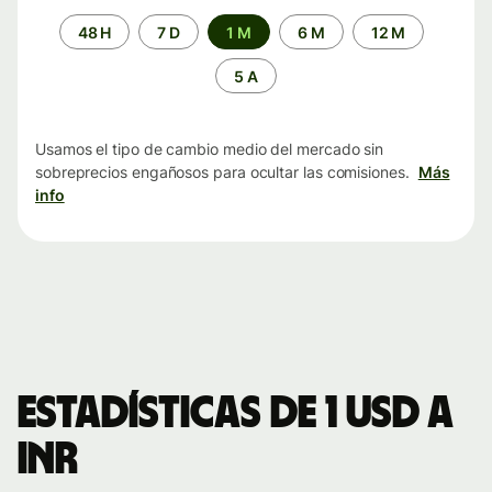
Periodo
48 H
7 D
1 M
6 M
12 M
de
tiempo
5 A
Usamos el tipo de cambio medio del mercado sin
sobreprecios engañosos para ocultar las comisiones.
Más
info
Estadísticas de 1 USD a
INR