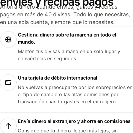
envíes y recibas pagos
Ahorra dinero cuando envíes, gastes y recibas
pagos en más de 40 divisas. Todo lo que necesitas,
en una sola cuenta, siempre que lo necesites.
Gestiona dinero sobre la marcha en todo el
mundo.
Mantén tus divisas a mano en un solo lugar y
conviértelas en segundos.
Una tarjeta de débito internacional
No vuelvas a preocuparte por los sobreprecios en
el tipo de cambio o las altas comisiones por
transacción cuando gastes en el extranjero.
Envía dinero al extranjero y ahorra en comisiones
Consigue que tu dinero llegue más lejos, sin