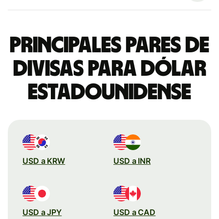
Principales pares de
divisas para dólar
estadounidense
USD a KRW
USD a INR
USD a JPY
USD a CAD