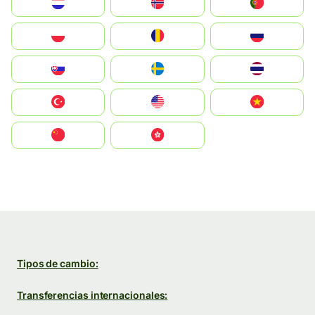
Nederland
Norge
Portugal
Polska
România
Россия
Slovensko
Ruoŧŧa
ไทย
Türkiye
United States
Vietnam
中国
中國香港特別行政區
Tipos de cambio:
Transferencias internacionales: