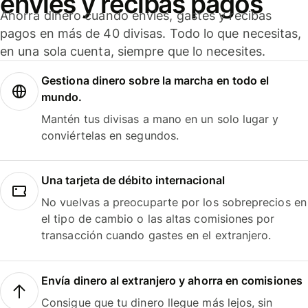
envíes y recibas pagos
Ahorra dinero cuando envíes, gastes y recibas
pagos en más de 40 divisas. Todo lo que necesitas,
en una sola cuenta, siempre que lo necesites.
Gestiona dinero sobre la marcha en todo el
mundo.
Mantén tus divisas a mano en un solo lugar y
conviértelas en segundos.
Una tarjeta de débito internacional
No vuelvas a preocuparte por los sobreprecios en
el tipo de cambio o las altas comisiones por
transacción cuando gastes en el extranjero.
Envía dinero al extranjero y ahorra en comisiones
Consigue que tu dinero llegue más lejos, sin