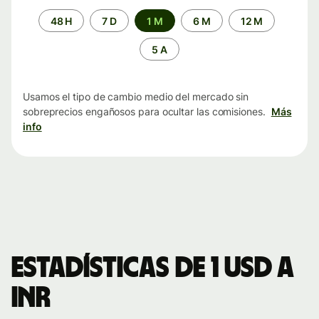
Periodo
48 H
7 D
1 M
6 M
12 M
de
tiempo
5 A
Usamos el tipo de cambio medio del mercado sin
sobreprecios engañosos para ocultar las comisiones.
Más
info
Estadísticas de 1 USD a
INR