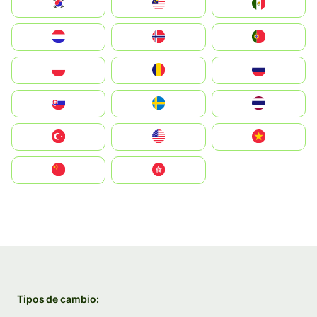
South Korea
Malay
Mexico
Nederland
Norge
Portugal
Polska
România
Россия
Slovensko
Ruoŧŧa
ไทย
Türkiye
United States
Vietnam
中国
中國香港特別行政區
Tipos de cambio: