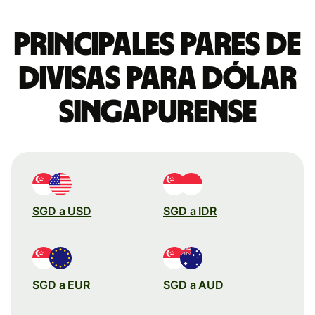
Principales pares de
divisas para dólar
singapurense
SGD a USD
SGD a IDR
SGD a EUR
SGD a AUD