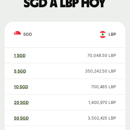
SGD a LBP hoy
SGD
LBP
1
SGD
70,048.50
LBP
5
SGD
350,242.50
LBP
10
SGD
700,485
LBP
20
SGD
1,400,970
LBP
50
SGD
3,502,425
LBP