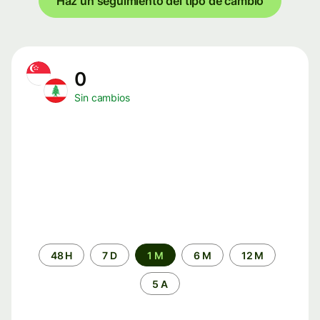
Haz un seguimiento del tipo de cambio
0
Sin cambios
Periodo
48 H
7 D
1 M
6 M
12 M
de
tiempo
5 A