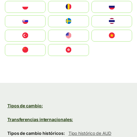
Polska
România
Россия
Slovensko
Ruoŧŧa
ไทย
Türkiye
United States
Vietnam
中国
中國香港特別行政區
Tipos de cambio:
Transferencias internacionales:
Tipos de cambio históricos:
Tipo histórico de AUD