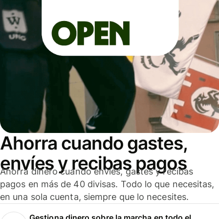
Ahorra cuando gastes,
envíes y recibas pagos
Ahorra dinero cuando envíes, gastes y recibas
pagos en más de 40 divisas. Todo lo que necesitas,
en una sola cuenta, siempre que lo necesites.
Gestiona dinero sobre la marcha en todo el