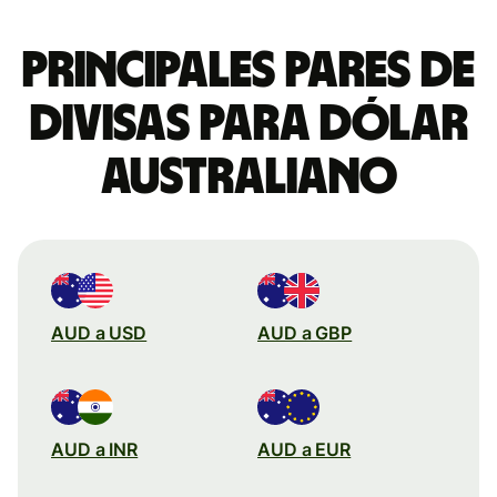
Principales pares de
divisas para dólar
australiano
AUD a USD
AUD a GBP
AUD a INR
AUD a EUR