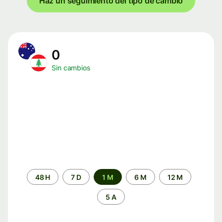
Haz un seguimiento del tipo de cambio
0
Sin cambios
Periodo
48 H
7 D
1 M
6 M
12 M
de
tiempo
5 A