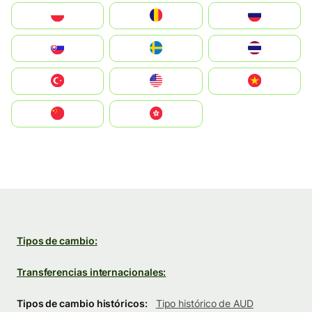
Polska
România
Россия
Slovensko
Ruoŧŧa
ไทย
Türkiye
United States
Vietnam
中国
中國香港特別行政區
Tipos de cambio:
Transferencias internacionales:
Tipos de cambio históricos:
Tipo histórico de AUD