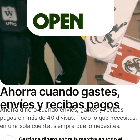
Ahorra cuando gastes,
envíes y recibas pagos
Ahorra dinero cuando envíes, gastes y recibas
pagos en más de 40 divisas. Todo lo que necesitas,
en una sola cuenta, siempre que lo necesites.
Gestiona dinero sobre la marcha en todo el