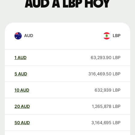
AUD a LBP hoy
AUD
LBP
1
AUD
63,293.90
LBP
5
AUD
316,469.50
LBP
10
AUD
632,939
LBP
20
AUD
1,265,878
LBP
50
AUD
3,164,695
LBP