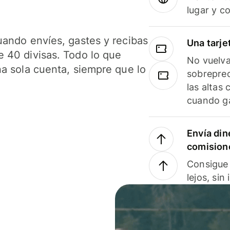
lugar y c
uando envíes, gastes y recibas
Una tarje
 40 divisas. Todo lo que
No vuelva
na sola cuenta, siempre que lo
sobreprec
las altas
cuando ga
Envía din
comision
Consigue 
lejos, sin