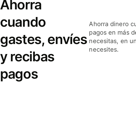
Ahorra
cuando
Ahorra dinero c
pagos en más de
gastes, envíes
necesitas, en u
necesites.
y recibas
pagos