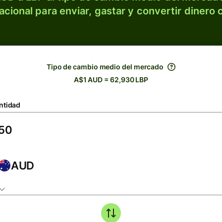
acional para enviar, gastar y convertir dinero 
Tipo de cambio medio del mercado
A$1 AUD = 62,930 LBP
ntidad
AUD