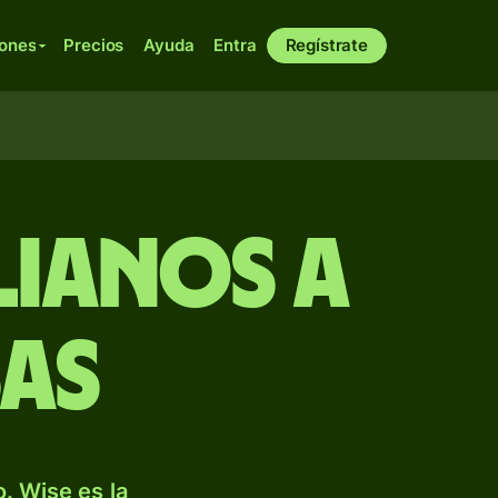
iones
Precios
Ayuda
Entra
Regístrate
lianos a
sas
. Wise es la