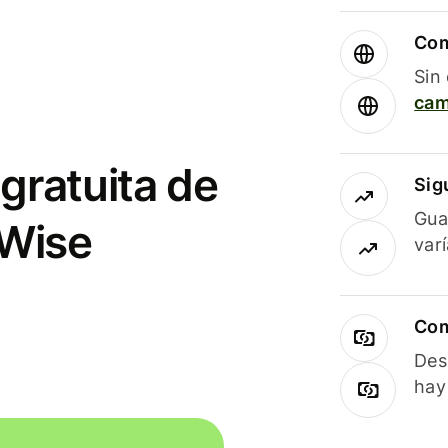
Com
Sin
cam
gratuita de
Sig
Gua
 Wise
var
Com
Des
hay