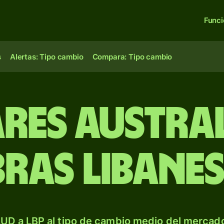
Func
s
Alertas: Tipo cambio
Compara: Tipo cambio
res austra
bras libane
UD a LBP al tipo de cambio medio del mercado