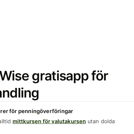
Wise gratisapp för
ndling
rer för penningöverföringar
lltid
mittkursen för valutakursen
utan dolda