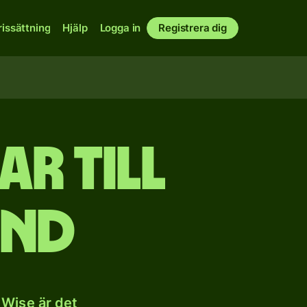
rissättning
Hjälp
Logga in
Registrera dig
r till
und
 Wise är det