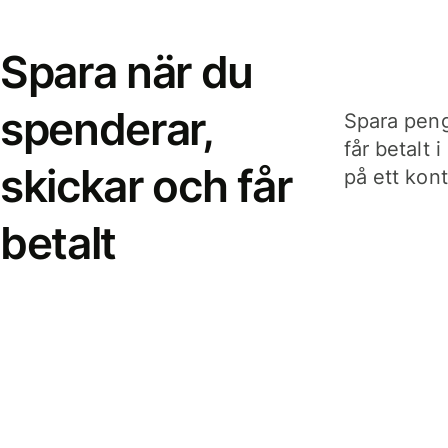
Spara när du
spenderar,
Spara peng
får betalt 
skickar och får
på ett kon
betalt