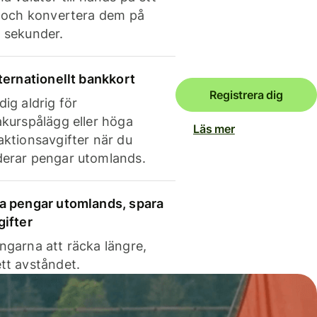
e och konvertera dem på
 sekunder.
nternationellt bankkort
Registrera dig
dig aldrig för
akurspålägg eller höga
Läs mer
aktionsavgifter när du
erar pengar utomlands.
a pengar utomlands, spara
gifter
ngarna att räcka längre,
tt avståndet.