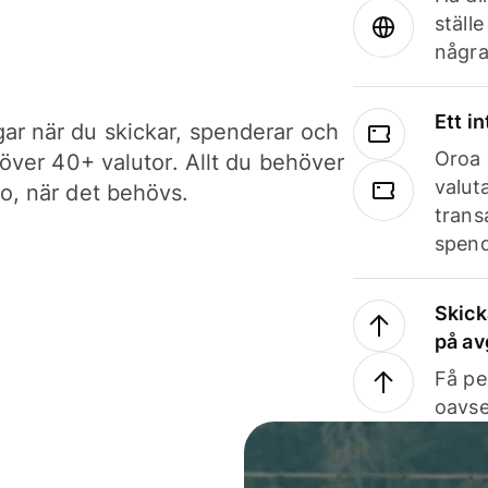
ställ
några
Ett i
ar när du skickar, spenderar och
Oroa 
i över 40+ valutor. Allt du behöver
valut
to, när det behövs.
trans
spend
Skick
på av
Få pe
oavse