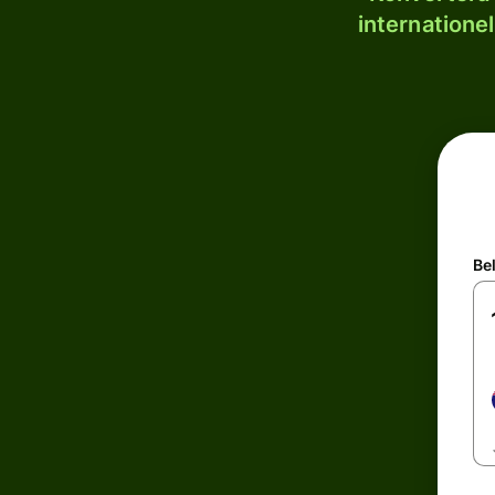
internatione
Be