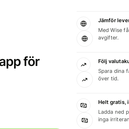
Jämför leve
Med Wise får
avgifter.
app för
Följ valutaku
Spara dina f
över tid.
Helt gratis,
Ladda ned på
inga irriter