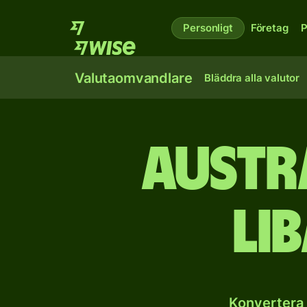
Personligt
Företag
P
Valutaomvandlare
Bläddra alla valutor
Austr
li
Konvertera 