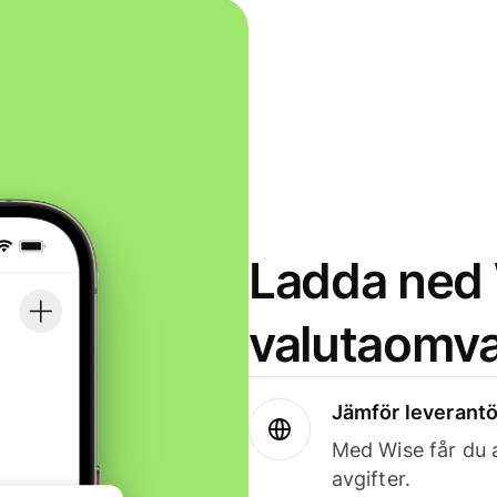
Ladda ned 
valutaomva
Jämför leverantö
Med Wise får du a
avgifter.