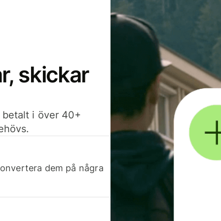
, skickar
 betalt i över 40+
behövs.
h konvertera dem på några