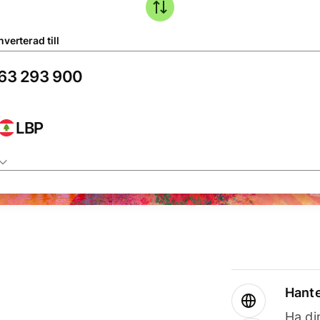
verterad till
LBP
Hante
Ha din