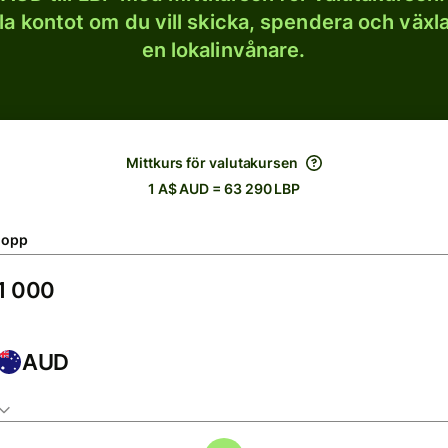
lla kontot om du vill skicka, spendera och väx
en lokalinvånare.
Mittkurs för valutakursen
1 A$ AUD = 63 290 LBP
lopp
AUD