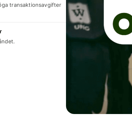
höga transaktionsavgifter
r
åndet.