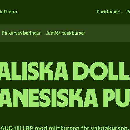
lattform
Funktioner
P
Få kursaviseringar
Jämför bankkurser
aliska dolla
banesiska p
AUD till LBP med mittkursen för valutakursen.