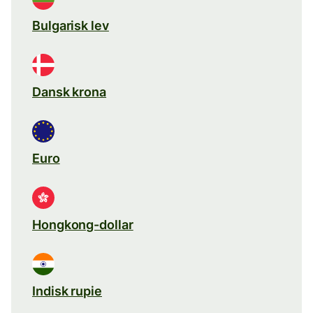
Bulgarisk lev
Dansk krona
Euro
Hongkong-dollar
Indisk rupie