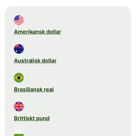
Amerikansk dollar
Australisk dollar
Brasiliansk real
Brittiskt pund