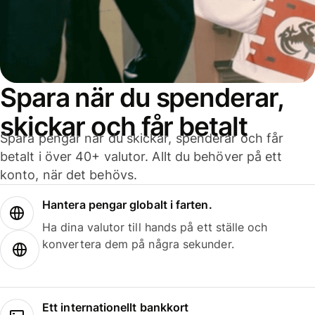
Spara när du spenderar,
skickar och får betalt
Spara pengar när du skickar, spenderar och får
betalt i över 40+ valutor. Allt du behöver på ett
konto, när det behövs.
Hantera pengar globalt i farten.
Ha dina valutor till hands på ett ställe och
konvertera dem på några sekunder.
Ett internationellt bankkort