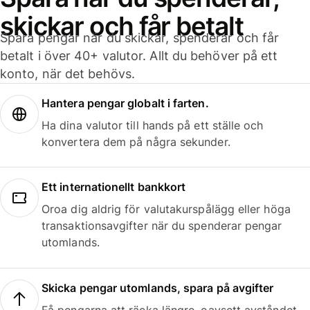
skickar och får betalt
Spara pengar när du skickar, spenderar och får
betalt i över 40+ valutor. Allt du behöver på ett
konto, när det behövs.
Hantera pengar globalt i farten.
Ha dina valutor till hands på ett ställe och
konvertera dem på några sekunder.
Ett internationellt bankkort
Oroa dig aldrig för valutakurspålägg eller höga
transaktionsavgifter när du spenderar pengar
utomlands.
Skicka pengar utomlands, spara på avgifter
Få pengarna att räcka längre, oavsett avståndet.