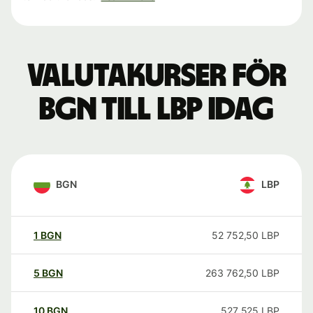
Valutakurser för
BGN till LBP idag
BGN
LBP
1
BGN
52 752,50
LBP
5
BGN
263 762,50
LBP
10
BGN
527 525
LBP