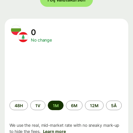
0
No change
Time
48H
1V
1M
6M
12M
5Å
period
We use the real, mid-market rate with no sneaky mark-up
to hide the fees.
Learn more