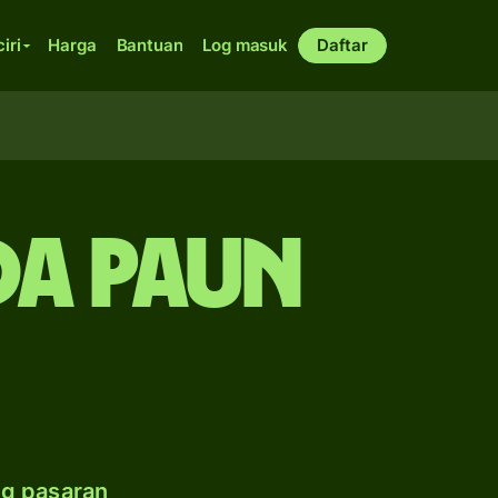
ciri
Harga
Bantuan
Log masuk
Daftar
da paun
ng pasaran