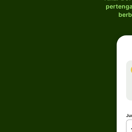
pertenga
berb
Ju