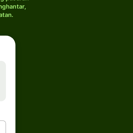
nghantar,
atan.