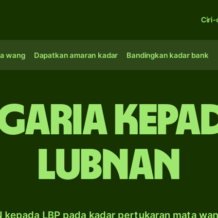
Ciri-
a wang
Dapatkan amaran kadar
Bandingkan kadar bank
lgaria kepa
Lubnan
 kepada LBP pada kadar pertukaran mata wa