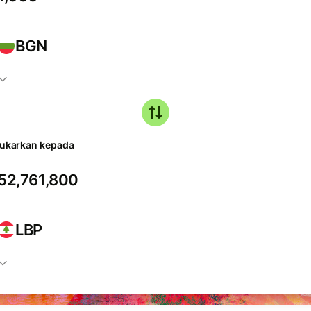
BGN
tukarkan kepada
LBP