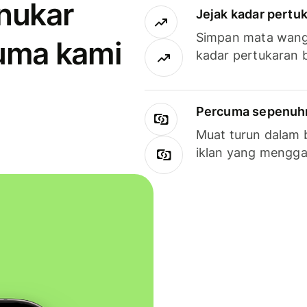
enukar
Jejak kadar pertu
Simpan mata wan
uma kami
kadar pertukaran 
Percuma sepenuhny
Muat turun dalam 
iklan yang mengg