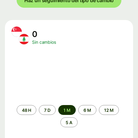
Haz un seguimiento del tipo de cambio
0
Sin cambios
Periodo
48 H
7 D
1 M
6 M
12 M
de
tiempo
5 A