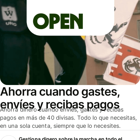
Ahorra cuando gastes,
envíes y recibas pagos
Ahorra dinero cuando envíes, gastes y recibas
pagos en más de 40 divisas. Todo lo que necesitas,
en una sola cuenta, siempre que lo necesites.
Gestiona dinero sobre la marcha en todo el