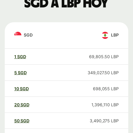
SGD a LBP hoy
SGD
LBP
1
SGD
69,805.50
LBP
5
SGD
349,027.50
LBP
10
SGD
698,055
LBP
20
SGD
1,396,110
LBP
50
SGD
3,490,275
LBP