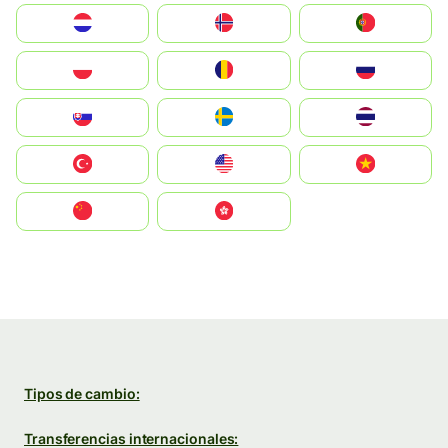
Nederland
Norge
Portugal
Polska
România
Россия
Slovensko
Ruoŧŧa
ไทย
Türkiye
United States
Vietnam
中国
中國香港特別行政區
Tipos de cambio:
Transferencias internacionales: