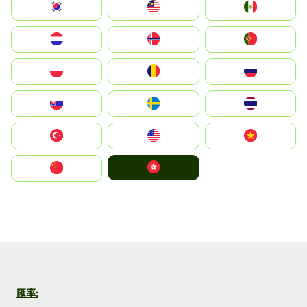
South Korea
Malay
Mexico
Nederland
Norge
Portugal
Polska
România
Россия
Slovensko
Ruoŧŧa
ไทย
Türkiye
United States
Vietnam
中國香港特別行政區
中国
匯率: