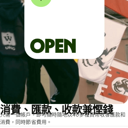
消費、匯款、收款兼慳錢
只需一個帳戶，即可隨時隨地以40多種貨幣收發匯款和
消費，同時節省費用。