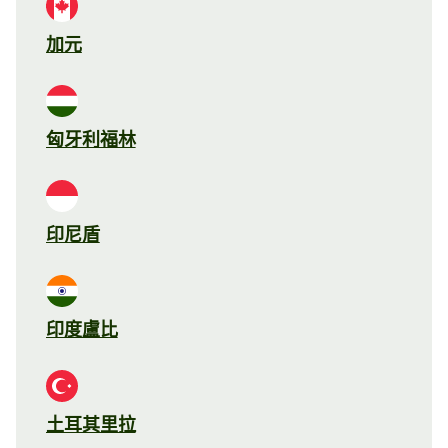
加元
匈牙利福林
印尼盾
印度盧比
土耳其里拉