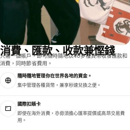
消費、匯款、收款兼慳錢
只需一個帳戶，即可隨時隨地以40多種貨幣收發匯款和
消費，同時節省費用。
隨時隨地管理你在世界各地的資金。
集中管理各種貨幣，兼享秒速兌換之便。
國際扣賬卡
即使在海外消費，亦毋須擔心匯率提價或高昂交易費
用。